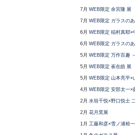
7月
WEB限定 余宮隆 展
7月
WEB限定 ガラスの
6月
WEB限定 稲村真耶×
6月
WEB限定 ガラスの
5月
WEB限定 万作百趣 －
5月
WEB限定 崔在皓 展
5月
WEB限定 山本亮平×
4月
WEB限定 安部太一×
2月
水垣千悦×野口悦士 
2月
花月窯展
1月
工藤和彦×雪ノ浦裕一