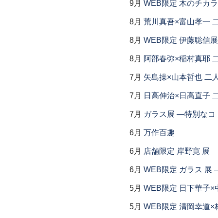
9月
WEB限定 木のチカ
8月
荒川真吾×富山孝一 
8月
WEB限定 伊藤聡信展
8月
阿部春弥×稲村真耶 
7月
矢島操×山本哲也 二
7月
日高伸治×日高直子 
7月
ガラス展 ―特別なコ
6月
万作百趣
6月
店舗限定 岸野寛 展
6月
WEB限定 ガラス 展
5月
WEB限定 日下華子×
5月
WEB限定 清岡幸道×