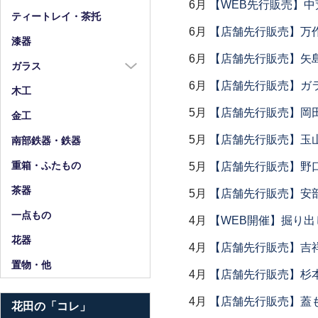
6月
【WEB先行販売】中
箸
ティートレイ・茶托
6月
【店舗先行販売】万作
箸置
漆器
スプーン・フォーク
6月
【店舗先行販売】矢
ガラス
小物
6月
【店舗先行販売】ガラス
ガラス全商品
木工
グラス
5月
【店舗先行販売】岡
金工
ガラス皿
5月
【店舗先行販売】玉山
南部鉄器・鉄器
ガラス鉢
重箱・ふたもの
5月
【店舗先行販売】野
ガラス小物・他
茶器
5月
【店舗先行販売】安部
花器・ピッチャー
一点もの
4月
【WEB開催】掘り出
花器
4月
【店舗先行販売】吉
置物・他
4月
【店舗先行販売】杉本
4月
【店舗先行販売】蓋
花田の「コレ」