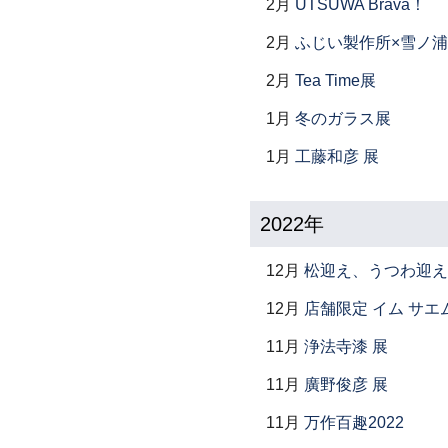
2月
UTSUWA Brava！
2月
ふじい製作所×雪ノ浦
2月
Tea Time展
1月
冬のガラス展
1月
工藤和彦 展
2022年
12月
松迎え、うつわ迎え
12月
店舗限定 イム サエム展 ―
11月
浄法寺漆 展
11月
廣野俊彦 展
11月
万作百趣2022