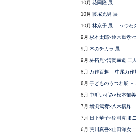
10月
花岡隆 展
10月
藤塚光男 展
10月
林京子 展 －うつわ
9月
杉本太郎×鈴木重孝×
9月
木のチカラ 展
9月
林拓児×清岡幸道 二
8月
万作百趣 －中尾万作展
8月
子どものうつわ展 
8月
中町いずみ×松本郁美
7月
増渕篤宥×八木橋昇 
7月
日下華子×稲村真耶 
6月
荒川真吾×山田洋次 