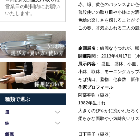
赤、緑、黄色のバランスよい色
営業日の時間内にお願い
普段使いの取り皿や小鉢にお洒
いたします。
色絵の楽しさを感じることがで
この春、才気あふれる二人の競
企画展名
：綺麗なうつわが、咲
開催期間
： 2013年4月17日
展示内容
： 盛皿、盛鉢、小皿
小鉢、取鉢、モーニングカップ
そば猪口、蓋物、他多数 新作1
作家プロフィール
阿部春弥（磁器）
種類で選ぶ
1982年生まれ
大きくのびやかに挽かれたろく
皿
柔らかな面取や小気味良いリズ
大皿（8寸以上）
鉢
中皿（5～7寸）
大鉢（8寸以上）
日下華子（磁器）
飯碗