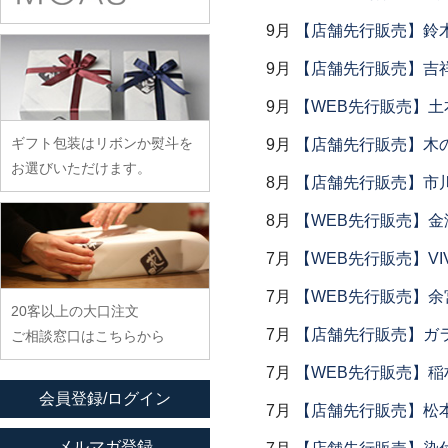
余宮隆
稲村真耶
古賀雄二郎
戸田文浩
廣政毅
9月
【店舗先行販売】鈴木
武者千夏子
イム サエム
枯白 乾喬彰
富山孝一
ふじい製作所
武曽健一
9月
【店舗先行販売】吉
イレヤガラス
小寺暁洋
土本訓寛・土本久美子
藤崎均
村田森
岩舘隆（浄法寺）
小西晃
9月
【WEB先行販売】土
藤田永子
村田菜穂美
岩永浩
小林巧征
ギフト包装はリボンか熨斗を
9月
【店舗先行販売】木
藤塚光男
木工ヤマニ
臼田けい子
小牧広平
お選びいただけます。
古川桜
8月
【店舗先行販売】市川
森康一朗
海野裕
近藤亮介
文吉窯
森知恵子
8月
【WEB先行販売】金
浦陽子
ほたる窯
森悠紀子
遠藤マサヒロ
7月
【WEB先行販売】VI
堀畑蘭
森下綾
大井寛史
7月
【WEB先行販売】余
20客以上の大口注文
大久保公太郎
7月
【店舗先行販売】ガラス
ご相談窓口はこちらから
大沢和義
7月
【WEB先行販売】稲
大平新五
会員登録/ログイン
大前史
7月
【店舗先行販売】松
大和田友香
メルマガ登録