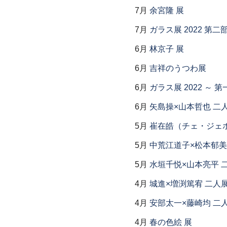
7月
余宮隆 展
7月
ガラス展 2022 第
6月
林京子 展
6月
吉祥のうつわ展
6月
ガラス展 2022 ～
6月
矢島操×山本哲也 二
5月
崔在皓（チェ・ジェホ
5月
中荒江道子×松本郁美
5月
水垣千悦×山本亮平 
4月
城進×増渕篤宥 二人
4月
安部太一×藤崎均 二
4月
春の色絵 展