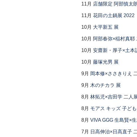
11月
店舗限定 阿部慎太
11月
花田の土鍋展 2022
10月
大平新五 展
10月
阿部春弥×稲村真耶
10月
安齋新・厚子×土本
10月
藤塚光男 展
9月
岡本修×ささきりえ 
9月
木のチカラ 展
8月
林拓児×吉田学 二人
8月
モアス キッズ 子ど
8月
VIVA GGG 生島賢
7月
日高伸治×日高直子 