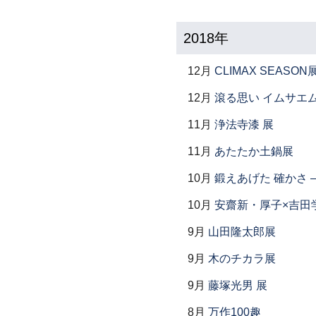
2018年
12月
CLIMAX SEASON
12月
滾る思い イムサエ
11月
浄法寺漆 展
11月
あたたか土鍋展
10月
鍛えあげた 確かさ
10月
安齋新・厚子×吉田
9月
山田隆太郎展
9月
木のチカラ展
9月
藤塚光男 展
8月
万作100趣