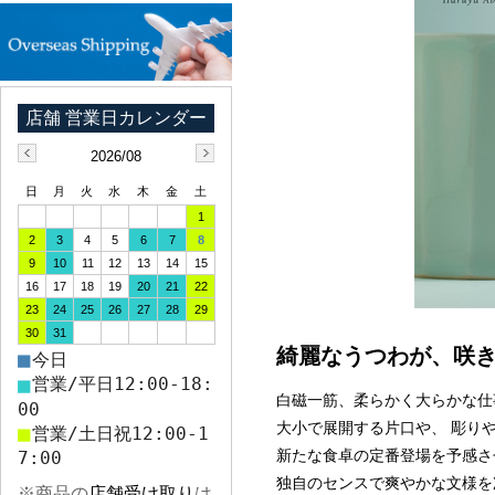
2026/08
日
月
火
水
木
金
土
1
2
3
4
5
6
7
8
9
10
11
12
13
14
15
16
17
18
19
20
21
22
23
24
25
26
27
28
29
30
31
綺麗なうつわが、咲き
■
今日
■
営業/平日12:00-18:
白磁一筋、柔らかく大らかな仕
00
大小で展開する片口や、 彫り
■
営業/土日祝12:00-1
新たな食卓の定番登場を予感さ
7:00
独自のセンスで爽やかな文様を
※商品の
店舗受け取り
は