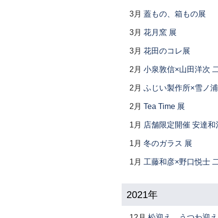
3月
蓋もの、箱もの展
3月
花月窯 展
3月
花田のコレ展
2月
小泉敦信×山田洋次 
2月
ふじい製作所×雪ノ浦
2月
Tea Time 展
1月
店舗限定開催 安達和
1月
冬のガラス 展
1月
工藤和彦×野口悦士 
2021年
12月
松迎え、うつわ迎え