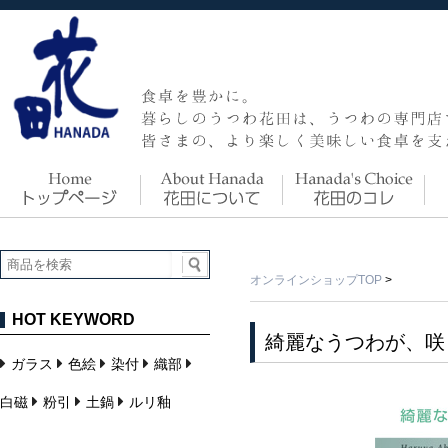
オンラインショップTOP
>
HOT KEYWORD
綺麗なうつわが、咲
ガラス
色絵
染付
織部
白磁
粉引
土鍋
ルリ釉