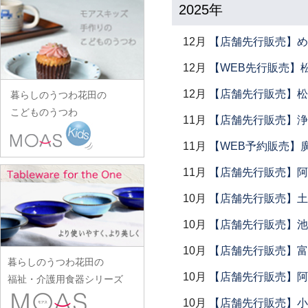
田中あい
中村一也
花田オリジナル
2025年
松浦コータロー
山口硝子
iiDA Woodturning
ワダコーヘー
川村宏樹
志村睦彦
田中佐和子
中村幸一郎
羽生直記
松浦ナオコ
山口利枝
伊賀焼土楽
渡辺信史
幹山繁太
城進
12月
【店舗先行販売】め
谷口嘉
d.Tam 中村孝子/桃子
林京子
松葉勇輝
山崎葉
池島直人
渡邊心平
季更器窯
菅原博之
谷永太郎
12月
【WEB先行販売】
中村智美
林拓児
松本郁美
山田洋次
池島仁美
岸野寛
杉本太郎
田部桃子
中村真紀
原口潔
12月
【店舗先行販売】松
松本優樹
暮らしのうつわ花田の
山田隆太郎
生島賢
北野敏一（犀ノ音窯）
杉本寿樹
玉山保男
中山孝志
こどものうつわ
原田七重
松本良夫
山中恵介
11月
【店舗先行販売】浄
生島明水
清岡幸道
鈴木亜以
田村悠
名古路英介
原田譲
三浦侑子
山本哲也
池田大介
日下華子
11月
【WEB予約販売】
鈴木重孝
田沼英里
ななかまど
原光弘
水垣千悦
山本恭代
石川漆宝堂
葛和万紀
鈴木潤吾
崔在皓
11月
【店舗先行販売】阿
西納三枝
日高伸治
水野克俊
山本亮平
石田誠
九谷青窯
鈴木努
土屋伸顕
西山芳浩
10月
【店舗先行販売】土鍋
日高直子
みずのみさ
Yu-ten
和泉良法
工藤和彦
鈴木涼子
滴生舎
野口悦士
ヒヅミ峠舎
光井威善
10月
【店舗先行販売】池
雪ノ浦裕一
市川知也
熊谷峻
須谷窯
土井康治朗
樋山真弓
三留舞
吉岡将弐
伊藤聡信
10月
【店舗先行販売】富
クラタペッパー
須原健夫
土井宏友
暮らしのうつわ花田の
平岡正弘
宮岡麻衣子
吉田学
伊藤孝英
小泉敦信
10月
【店舗先行販売】阿
陶房独歩炎
福祉・介護用食器シリーズ
平林秀幸
宮崎孝彦
米満麻子
井銅心平
こいずみみゆき
徳永遊心
10月
【店舗先行販売】小
廣野俊彦
三輪周太郎