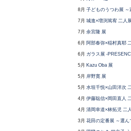
8月
子どものうつわ展 
7月
城進×増渕篤宥 二人
7月
余宮隆 展
6月
阿部春弥×稲村真耶 
6月
ガラス展 -PRESENCE
5月
Kazu Oba 展
5月
岸野寛 展
5月
水垣千悦×山田洋次 
4月
伊藤聡信×岡田直人 
4月
清岡幸道×林拓児 二
3月
花田の定番展 ～選