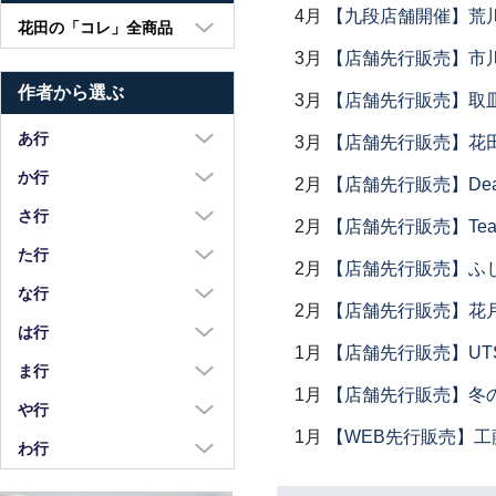
4月
【九段店舗開催】荒
花田の「コレ」全商品
3月
【店舗先行販売】市
大皿・中皿・小皿
作者から選ぶ
鉢・湯呑・カップ
3月
【店舗先行販売】取
汁椀・土鍋・折敷
あ行
3月
【店舗先行販売】花
小物・カトラリー
浅野奈生
か行
2月
【店舗先行販売】Dear Lik
苧野直樹
蠣崎マコト
さ行
2月
【店舗先行販売】Tea
安達和治
葛西国太郎
坂本達哉
た行
2月
【店舗先行販売】ふ
阿部慎太朗
葛西義信
佐川岳彦
高島慎一
な行
2月
【店舗先行販売】花
安部太一
Kazu Oba
佐々木暢子
高木剛
中荒江道子
は行
阿部春弥・みか
金津沙矢香
1月
【店舗先行販売】UTSU
ささきりえ
瀧田操
中尾万作
橋村大作
ま行
荒川真吾
釜定
佐藤綾子
1月
【店舗先行販売】冬
竹中悠記
中川紀夫
長谷川由香
前田麻美
や行
荒賀文成
河上智美
佐藤佳成
竹俣勇壱
長倉研
1月
【WEB先行販売】工
畑中篤
正木春蔵
八木橋昇
わ行
有馬和博
川合孝知
重田良古
タジェール・デ・マエダ
中町いずみ
花岡隆
増渕篤宥
矢島操
安齋新・厚子
鷲塚貴紀
川辺忠
島田まるみ