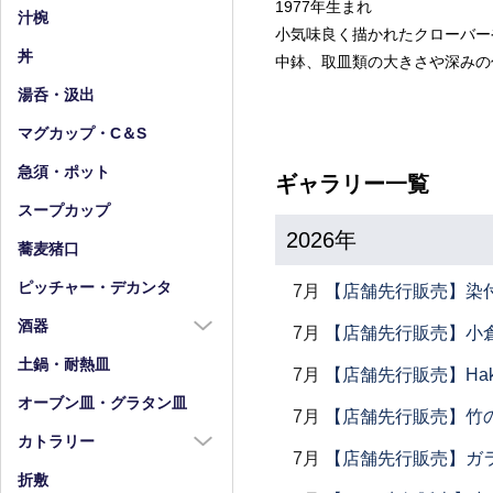
1977年生まれ
小皿（4寸以下）
中鉢（5～7寸）
汁椀
小気味良く描かれたクローバー
豆皿
小鉢（4寸以下）
丼
中鉢、取皿類の大きさや深みの
湯呑・汲出
マグカップ・C＆S
急須・ポット
ギャラリー一覧
スープカップ
2026年
蕎麦猪口
ピッチャー・デカンタ
7月
【店舗先行販売】染
酒器
7月
【店舗先行販売】小倉
酒器全商品
土鍋・耐熱皿
7月
【店舗先行販売】Haku
徳利
オーブン皿・グラタン皿
7月
【店舗先行販売】竹
盃・ぐい呑み
カトラリー
7月
【店舗先行販売】ガラス
片口
カトラリー全商品
折敷