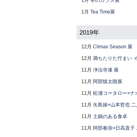
1月
冬のガラス展
1月
Tea Time展
2019年
12月
Climax Season 展
12月
満ちたりた佇まい イ
11月
浄法寺漆 展
11月
阿部慎太朗展
11月
松浦コータロー×ナ
11月
矢島操×山本哲也 
11月
土鍋のある食卓
11月
阿部春弥×日高直子