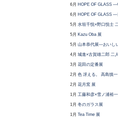
6月
HOPE OF GLAS
6月
HOPE OF GLAS
5月
水垣千悦×野口悦士 
5月
Kazu Oba 展
5月
山本恭代展―おいし
4月
城進×古賀雄二郎 二
3月
花田の定番展
2月
色 冴える。 高島慎
2月
花月窯 展
1月
工藤和彦×雪ノ浦裕一
1月
冬のガラス展
1月
Tea Time 展