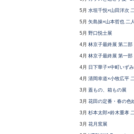
5月
水垣千悦×山田洋次 
5月
矢島操×山本哲也 二
5月
野口悦士展
4月
林京子最終展 第二
4月
林京子最終展 第一部「Th
4月
日下華子×中町いずみ
4月
清岡幸道×小牧広平 
3月
蓋もの、箱もの展
3月
花田の定番・春の色
3月
杉本太郎×鈴木重孝 
3月
花月窯展