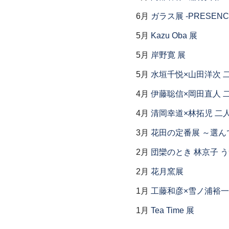
6月
ガラス展 -PRESENCE
5月
Kazu Oba 展
5月
岸野寛 展
5月
水垣千悦×山田洋次 
4月
伊藤聡信×岡田直人 
4月
清岡幸道×林拓児 二
3月
花田の定番展 ～選
2月
団欒のとき 林京子 
2月
花月窯展
1月
工藤和彦×雪ノ浦裕一
1月
Tea Time 展