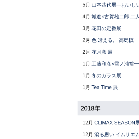
5月
山本恭代展―おいし
4月
城進×古賀雄二郎 二
3月
花田の定番展
2月
色 冴える。 高島慎
2月
花月窯 展
1月
工藤和彦×雪ノ浦裕一
1月
冬のガラス展
1月
Tea Time 展
2018年
12月
CLIMAX SEASON
12月
滾る思い イムサエ