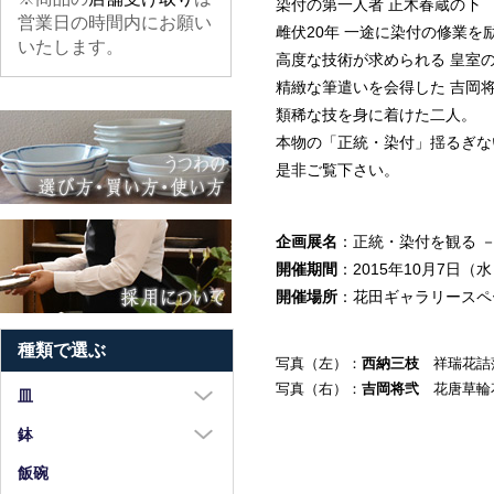
染付の第一人者 正木春蔵の下
営業日の時間内にお願い
雌伏20年 一途に染付の修業を
いたします。
高度な技術が求められる 皇室
精緻な筆遣いを会得した 吉岡
類稀な技を身に着けた二人。
本物の「正統・染付」揺るぎな
是非ご覧下さい。
企画展名
：正統・染付を観る 
開催期間
：2015年10月7日（
開催場所
：花田ギャラリースペー
種類で選ぶ
写真（左）：
西納三枝
祥瑞花詰落し
写真（右）：
吉岡将弐
花唐草輪花
皿
大皿（8寸以上）
鉢
中皿（5～7寸）
大鉢（8寸以上）
飯碗