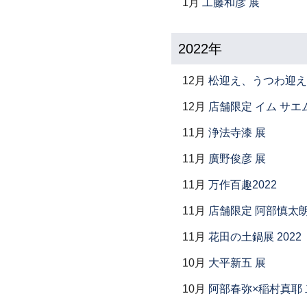
1月
工藤和彦 展
2022年
12月
松迎え、うつわ迎え
12月
店舗限定 イム サエム展 ―
11月
浄法寺漆 展
11月
廣野俊彦 展
11月
万作百趣2022
11月
店舗限定 阿部慎太
11月
花田の土鍋展 2022
10月
大平新五 展
10月
阿部春弥×稲村真耶