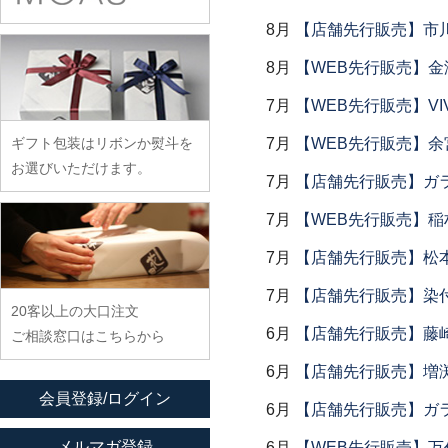
余宮隆
稲村真耶
古賀雄二郎
戸田文浩
廣政毅
8月
【店舗先行販売】市川
武者千夏子
イム サエム
枯白 乾喬彰
富山孝一
ふじい製作所
武曽健一
8月
【WEB先行販売】金
イレヤガラス
小寺暁洋
土本訓寛・土本久美子
藤崎均
村田森
岩舘隆（浄法寺）
小西晃
7月
【WEB先行販売】VI
藤田永子
村田菜穂美
岩永浩
小林巧征
7月
【WEB先行販売】余
ギフト包装はリボンか熨斗を
藤塚光男
木工ヤマニ
臼田けい子
小牧広平
お選びいただけます。
7月
【店舗先行販売】ガラス
古川桜
森康一朗
海野裕
近藤亮介
文吉窯
森知恵子
7月
【WEB先行販売】稲
浦陽子
ほたる窯
森悠紀子
遠藤マサヒロ
7月
【店舗先行販売】松
堀畑蘭
森下綾
大井寛史
7月
【店舗先行販売】染
20客以上の大口注文
大久保公太郎
6月
【店舗先行販売】藤崎
ご相談窓口はこちらから
大沢和義
6月
【店舗先行販売】増
大平新五
会員登録/ログイン
6月
【店舗先行販売】ガラス
大前史
大和田友香
メルマガ登録
6月
【WEB先行販売】万作