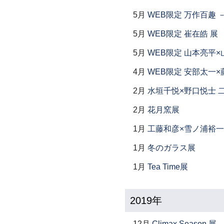
5月
WEB限定 万作百趣 －
5月
WEB限定 崔在皓 展
5月
WEB限定 山本亮平×
4月
WEB限定 安部太一×
2月
水垣千悦×野口悦士 
2月
花月窯展
1月
工藤和彦×雪ノ浦裕一
1月
冬のガラス展
1月
Tea Time展
2019年
12月
Climax Season 展