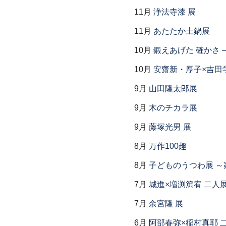
11月
浄法寺漆 展
11月
あたたか土鍋展
10月
鍛えあげた 確かさ
10月
安齋新・厚子×吉田
9月
山田隆太郎展
9月
木のチカラ展
9月
藤塚光男 展
8月
万作100趣
8月
子どものうつわ展 
7月
城進×増渕篤宥 二人
7月
余宮隆 展
6月
阿部春弥×稲村真耶 