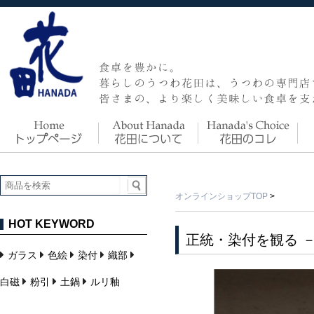
オンラインショップTOP
>
HOT KEYWORD
正統・染付を観る 
ガラス
色絵
染付
織部
白磁
粉引
土鍋
ルリ釉