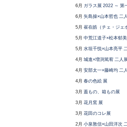
6月
ガラス展 2022 ～
6月
矢島操×山本哲也 二
5月
崔在皓（チェ・ジェホ
5月
中荒江道子×松本郁美
5月
水垣千悦×山本亮平 
4月
城進×増渕篤宥 二人
4月
安部太一×藤崎均 二
4月
春の色絵 展
3月
蓋もの、箱もの展
3月
花月窯 展
3月
花田のコレ展
2月
小泉敦信×山田洋次 