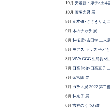
10月
安齋新・厚子×土本
10月
藤塚光男 展
9月
岡本修×ささきりえ 
9月
木のチカラ 展
8月
林拓児×吉田学 二人
8月
モアス キッズ 子ど
8月
VIVA GGG 生島賢
7月
日高伸治×日高直子 
7月
余宮隆 展
7月
ガラス展 2022 第
6月
林京子 展
6月
吉祥のうつわ展