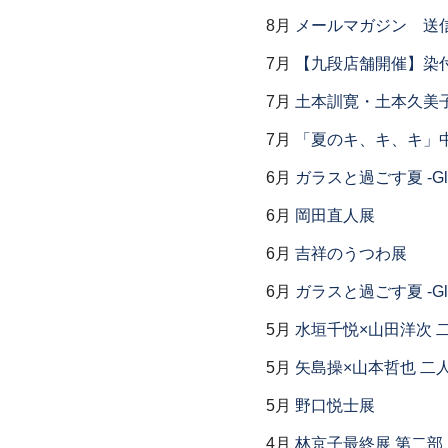
8月
メールマガジン 送
7月
【九段店舗開催】染
7月
土本訓寛・土本久美子
7月
「夏のキ、キ、キ」中
6月
ガラスと過ごす夏 -Glas
6月
岡田直人展
6月
吉祥のうつわ展
6月
ガラスと過ごす夏 -Glas
5月
水垣千悦×山田洋次 
5月
矢島操×山本哲也 二
5月
野口悦士展
4月
林京子最終展 第二