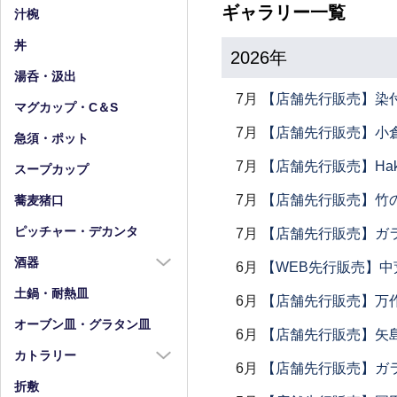
小皿（4寸以下）
中鉢（5～7寸）
ギャラリー一覧
汁椀
豆皿
小鉢（4寸以下）
丼
2026年
湯呑・汲出
7月
【店舗先行販売】染
マグカップ・C＆S
7月
【店舗先行販売】小倉
急須・ポット
7月
【店舗先行販売】Haku
スープカップ
7月
【店舗先行販売】竹
蕎麦猪口
ピッチャー・デカンタ
7月
【店舗先行販売】ガラス
酒器
6月
【WEB先行販売】中
酒器全商品
土鍋・耐熱皿
6月
【店舗先行販売】万作
徳利
オーブン皿・グラタン皿
6月
【店舗先行販売】矢
盃・ぐい呑み
カトラリー
6月
【店舗先行販売】ガラス
片口
カトラリー全商品
折敷