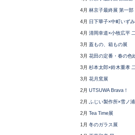
4月
林京子最終展 第一部「Th
4月
日下華子×中町いずみ
4月
清岡幸道×小牧広平 
3月
蓋もの、箱もの展
3月
花田の定番・春の色
3月
杉本太郎×鈴木重孝 
3月
花月窯展
2月
UTSUWA Brava！
2月
ふじい製作所×雪ノ浦
2月
Tea Time展
1月
冬のガラス展