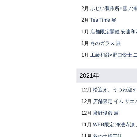
2月
ふじい製作所×雪ノ浦
2月
Tea Time 展
1月
店舗限定開催 安達和
1月
冬のガラス 展
1月
工藤和彦×野口悦士 
2021年
12月
松迎え、うつわ迎え
12月
店舗限定 イム サエム展
12月
廣野俊彦 展
11月
WEB限定 浄法寺漆 
11月
冬の土鍋三昧