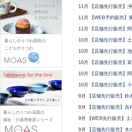
田中あい
中村一也
花田オリジナル
松浦コータロー
山口硝子
iiDA Woodturning
11月
【店舗先行販売】浄
ワダコーヘー
川村宏樹
志村睦彦
田中佐和子
中村幸一郎
羽生直記
松浦ナオコ
山口利枝
伊賀焼土楽
渡辺信史
幹山繁太
11月
【WEB予約販売】
城進
谷口嘉
d.Tam 中村孝子/桃子
林京子
松葉勇輝
山崎葉
池島直人
渡邊心平
季更器窯
菅原博之
谷永太郎
11月
【店舗先行販売】阿
中村智美
林拓児
松本郁美
山田洋次
池島仁美
岸野寛
杉本太郎
田部桃子
中村真紀
原口潔
10月
【店舗先行販売】土鍋
松本優樹
暮らしのうつわ花田の
山田隆太郎
生島賢
北野敏一（犀ノ音窯）
杉本寿樹
玉山保男
中山孝志
こどものうつわ
原田七重
松本良夫
山中恵介
10月
【店舗先行販売】池
生島明水
清岡幸道
鈴木亜以
田村悠
名古路英介
原田譲
三浦侑子
山本哲也
池田大介
日下華子
10月
【店舗先行販売】富
鈴木重孝
田沼英里
ななかまど
原光弘
水垣千悦
山本恭代
石川漆宝堂
葛和万紀
鈴木潤吾
10月
【店舗先行販売】阿
崔在皓
西納三枝
日高伸治
水野克俊
山本亮平
石田誠
九谷青窯
鈴木努
土屋伸顕
西山芳浩
10月
【店舗先行販売】小
日高直子
みずのみさ
Yu-ten
和泉良法
工藤和彦
鈴木涼子
滴生舎
野口悦士
ヒヅミ峠舎
光井威善
9月
【店舗先行販売】鈴木
雪ノ浦裕一
市川知也
熊谷峻
須谷窯
土井康治朗
樋山真弓
三留舞
吉岡将弐
伊藤聡信
9月
【店舗先行販売】吉
クラタペッパー
須原健夫
土井宏友
暮らしのうつわ花田の
平岡正弘
宮岡麻衣子
吉田学
伊藤孝英
小泉敦信
9月
【WEB先行販売】土
陶房独歩炎
福祉・介護用食器シリーズ
平林秀幸
宮崎孝彦
米満麻子
井銅心平
こいずみみゆき
徳永遊心
9月
【店舗先行販売】木
廣野俊彦
三輪周太郎