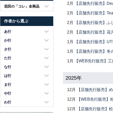
2月
【店舗先行販売】Dear Lik
花田の「コレ」全商品
2月
【店舗先行販売】Tea
大皿・中皿・小皿
作者から選ぶ
2月
【店舗先行販売】ふ
鉢・湯呑・カップ
汁椀・土鍋・折敷
あ行
2月
【店舗先行販売】花
小物・カトラリー
浅野奈生
か行
1月
【店舗先行販売】UTSU
苧野直樹
蠣崎マコト
さ行
1月
【店舗先行販売】冬
安達和治
葛西国太郎
坂本達哉
た行
1月
【WEB先行販売】工
阿部慎太朗
葛西義信
佐川岳彦
高島慎一
な行
安部太一
Kazu Oba
佐々木暢子
高木剛
中荒江道子
は行
2025年
阿部春弥・みか
金津沙矢香
ささきりえ
瀧田操
中尾万作
橋村大作
ま行
荒川真吾
釜定
佐藤綾子
12月
【店舗先行販売】め
竹中悠記
中川紀夫
長谷川由香
前田麻美
や行
荒賀文成
河上智美
佐藤佳成
竹俣勇壱
長倉研
12月
【WEB先行販売】
畑中篤
正木春蔵
八木橋昇
わ行
有馬和博
川合孝知
重田良古
タジェール・デ・マエダ
中町いずみ
花岡隆
増渕篤宥
12月
【店舗先行販売】松
矢島操
安齋新・厚子
鷲塚貴紀
川辺忠
島田まるみ