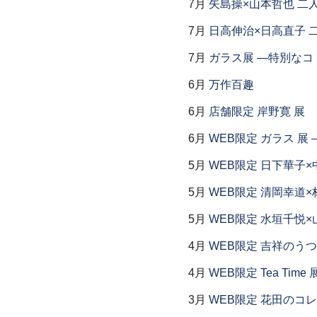
7月
矢島操×山本哲也 二
7月
日高伸治×日高直子 
7月
ガラス展 ―特別なコ
6月
万作百趣
6月
店舗限定 岸野寛 展
6月
WEB限定 ガラス 展
5月
WEB限定 日下華子×
5月
WEB限定 清岡幸道×
5月
WEB限定 水垣千悦×
4月
WEB限定 吉祥のうつ
4月
WEB限定 Tea Time 
3月
WEB限定 花田のコ