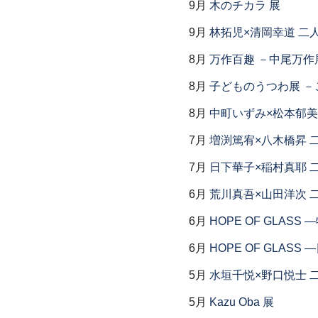
9月
木のチカラ 展
9月
林拓児×清岡幸道 二
8月
万作百趣 －中尾万作展
8月
子どものうつわ展 
8月
中町いずみ×松本郁美
7月
増渕篤宥×八木橋昇 
7月
日下華子×稲村真耶 
6月
荒川真吾×山田洋次 
6月
HOPE OF GLAS
6月
HOPE OF GLAS
5月
水垣千悦×野口悦士 
5月
Kazu Oba 展