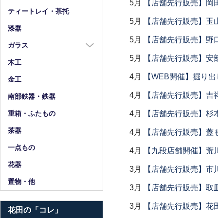
5月
【店舗先行販売】岡
箸
ティートレイ・茶托
5月
【店舗先行販売】玉山
箸置
漆器
スプーン・フォーク
5月
【店舗先行販売】野
ガラス
小物
5月
【店舗先行販売】安部
ガラス全商品
木工
4月
【WEB開催】掘り出
グラス
金工
ガラス皿
4月
【店舗先行販売】吉
南部鉄器・鉄器
ガラス鉢
4月
【店舗先行販売】杉本
重箱・ふたもの
ガラス小物・他
茶器
4月
【店舗先行販売】蓋
花器・ピッチャー
一点もの
4月
【九段店舗開催】荒
花器
3月
【店舗先行販売】市
置物・他
3月
【店舗先行販売】取
3月
【店舗先行販売】花
花田の「コレ」