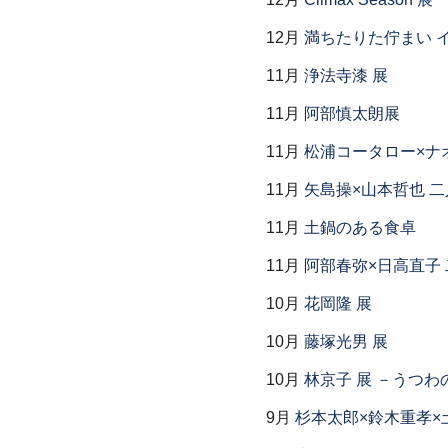
12月
満ちたりた佇まい イ
11月
浄法寺漆 展
11月
阿部慎太朗展
11月
松浦コータロー×ナ
11月
矢島操×山本哲也 
11月
土鍋のある食卓
11月
阿部春弥×日高直子
10月
花岡隆 展
10月
藤塚光男 展
10月
林京子 展 －うつわ
9月
杉本太郎×鈴木重孝×