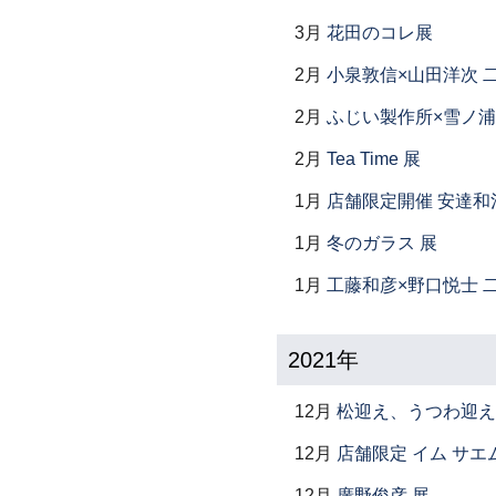
3月
花田のコレ展
2月
小泉敦信×山田洋次 
2月
ふじい製作所×雪ノ浦
2月
Tea Time 展
1月
店舗限定開催 安達和
1月
冬のガラス 展
1月
工藤和彦×野口悦士 
2021年
12月
松迎え、うつわ迎え
12月
店舗限定 イム サエム展
12月
廣野俊彦 展