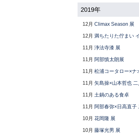
2019年
12月
Climax Season 展
12月
満ちたりた佇まい イ
11月
浄法寺漆 展
11月
阿部慎太朗展
11月
松浦コータロー×ナ
11月
矢島操×山本哲也 
11月
土鍋のある食卓
11月
阿部春弥×日高直子
10月
花岡隆 展
10月
藤塚光男 展