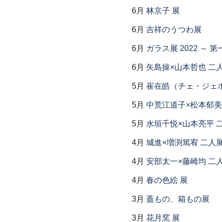
6月
林京子 展
6月
吉祥のうつわ展
6月
ガラス展 2022 ～
6月
矢島操×山本哲也 二
5月
崔在皓（チェ・ジェホ
5月
中荒江道子×松本郁美
5月
水垣千悦×山本亮平 
4月
城進×増渕篤宥 二人
4月
安部太一×藤崎均 二
4月
春の色絵 展
3月
蓋もの、箱もの展
3月
花月窯 展