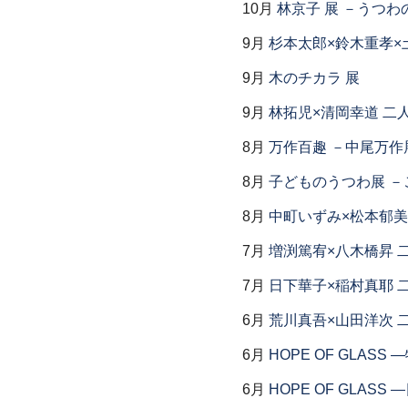
10月
林京子 展 －うつわ
9月
杉本太郎×鈴木重孝×
9月
木のチカラ 展
9月
林拓児×清岡幸道 二
8月
万作百趣 －中尾万作展
8月
子どものうつわ展 
8月
中町いずみ×松本郁美
7月
増渕篤宥×八木橋昇 
7月
日下華子×稲村真耶 
6月
荒川真吾×山田洋次 
6月
HOPE OF GLAS
6月
HOPE OF GLAS