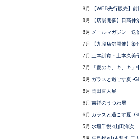
8月
【WEB先行販売】前
8月
【店舗開催】日高伸治
8月
メールマガジン 送
7月
【九段店舗開催】染
7月
土本訓寛・土本久美子
7月
「夏のキ、キ、キ」中
6月
ガラスと過ごす夏 -Glas
6月
岡田直人展
6月
吉祥のうつわ展
6月
ガラスと過ごす夏 -Glas
5月
水垣千悦×山田洋次 
5月
矢島操×山本哲也 二