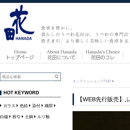
オンラインショップTOP
>
HOT KEYWORD
【WEB先行販売】
ガラス
色絵
染付
織部
白磁
粉引
土鍋
ルリ釉