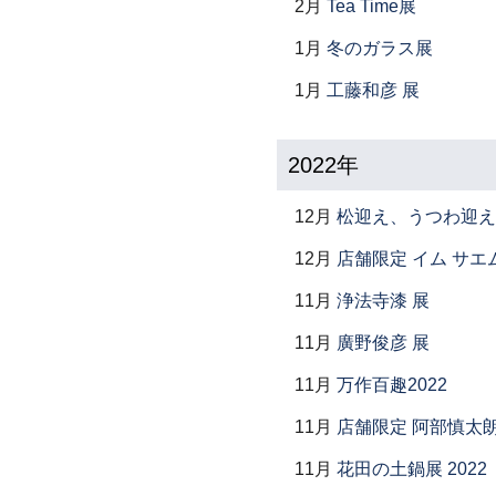
2月
Tea Time展
1月
冬のガラス展
1月
工藤和彦 展
2022年
12月
松迎え、うつわ迎え
12月
店舗限定 イム サエム展 ―
11月
浄法寺漆 展
11月
廣野俊彦 展
11月
万作百趣2022
11月
店舗限定 阿部慎太
11月
花田の土鍋展 2022