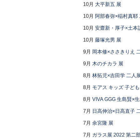
10月
大平新五 展
10月
阿部春弥×稲村真耶
10月
安齋新・厚子×土本
10月
藤塚光男 展
9月
岡本修×ささきりえ 
9月
木のチカラ 展
8月
林拓児×吉田学 二人
8月
モアス キッズ 子ど
8月
VIVA GGG 生島賢
7月
日高伸治×日高直子 
7月
余宮隆 展
7月
ガラス展 2022 第