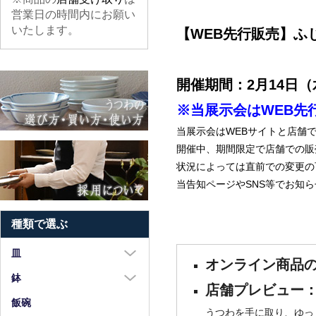
営業日の時間内にお願い
いたします。
【WEB先行販売】ふ
開催期間：2月14日（
※当展示会はWEB先
当展示会はWEBサイトと店舗
開催中、期間限定で店舗での販
状況によっては直前での変更の
当告知ページやSNS等でお知
種類で選ぶ
皿
オンライン商品の
大皿（8寸以上）
鉢
店舗プレビュー：2
中皿（5～7寸）
大鉢（8寸以上）
飯碗
うつわを手に取り、ゆっ