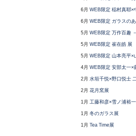
6月
WEB限定 稲村真耶×
6月
WEB限定 ガラスの
5月
WEB限定 万作百趣 －
5月
WEB限定 崔在皓 展
5月
WEB限定 山本亮平×
4月
WEB限定 安部太一×
2月
水垣千悦×野口悦士 
2月
花月窯展
1月
工藤和彦×雪ノ浦裕一
1月
冬のガラス展
1月
Tea Time展