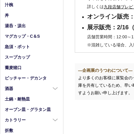
小皿（4寸以下）
中鉢（5～7寸）
汁椀
詳しくは
九段店舗プレビ
豆皿
小鉢（4寸以下）
丼
オンライン販売：2/
湯呑・汲出
展示販売：2/16
マグカップ・C＆S
店舗営業時間：12:00～17
※混雑している場合、入
急須・ポット
スープカップ
蕎麦猪口
―企画展のうつわについて―
より多くのお客様に展覧会の
ピッチャー・デカンタ
庫を共有しているため、早い
酒器
すようお願い申し上げます。
酒器全商品
土鍋・耐熱皿
徳利
オーブン皿・グラタン皿
盃・ぐい呑み
カトラリー
片口
カトラリー全商品
折敷