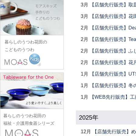
田中あい
中村一也
花田オリジナル
松浦コータロー
3月
【店舗先行販売】取
山口硝子
iiDA Woodturning
ワダコーヘー
川村宏樹
志村睦彦
田中佐和子
中村幸一郎
羽生直記
松浦ナオコ
山口利枝
伊賀焼土楽
渡辺信史
3月
【店舗先行販売】花
幹山繁太
城進
谷口嘉
d.Tam 中村孝子/桃子
林京子
松葉勇輝
山崎葉
池島直人
渡邊心平
季更器窯
菅原博之
2月
【店舗先行販売】Dear Lik
谷永太郎
中村智美
林拓児
松本郁美
山田洋次
池島仁美
岸野寛
杉本太郎
田部桃子
2月
【店舗先行販売】Tea
中村真紀
原口潔
松本優樹
暮らしのうつわ花田の
山田隆太郎
生島賢
北野敏一（犀ノ音窯）
杉本寿樹
玉山保男
中山孝志
こどものうつわ
原田七重
2月
【店舗先行販売】ふ
松本良夫
山中恵介
生島明水
清岡幸道
鈴木亜以
田村悠
名古路英介
原田譲
三浦侑子
山本哲也
2月
【店舗先行販売】花
池田大介
日下華子
鈴木重孝
田沼英里
ななかまど
原光弘
水垣千悦
山本恭代
石川漆宝堂
葛和万紀
1月
【店舗先行販売】UTSU
鈴木潤吾
崔在皓
西納三枝
日高伸治
水野克俊
山本亮平
石田誠
九谷青窯
鈴木努
土屋伸顕
1月
【店舗先行販売】冬
西山芳浩
日高直子
みずのみさ
Yu-ten
和泉良法
工藤和彦
鈴木涼子
滴生舎
野口悦士
1月
【WEB先行販売】工
ヒヅミ峠舎
光井威善
雪ノ浦裕一
市川知也
熊谷峻
須谷窯
土井康治朗
樋山真弓
三留舞
吉岡将弐
伊藤聡信
クラタペッパー
須原健夫
土井宏友
暮らしのうつわ花田の
平岡正弘
2025年
宮岡麻衣子
吉田学
伊藤孝英
小泉敦信
陶房独歩炎
福祉・介護用食器シリーズ
平林秀幸
宮崎孝彦
米満麻子
井銅心平
こいずみみゆき
12月
【店舗先行販売】め
徳永遊心
廣野俊彦
三輪周太郎