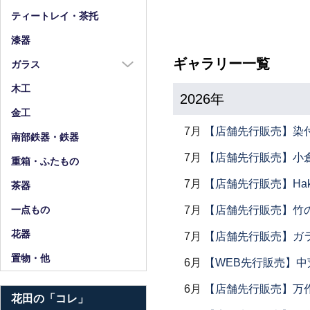
箸
ティートレイ・茶托
箸置
漆器
スプーン・フォーク
ギャラリー一覧
ガラス
小物
ガラス全商品
木工
2026年
グラス
金工
ガラス皿
7月
【店舗先行販売】染
南部鉄器・鉄器
ガラス鉢
7月
【店舗先行販売】小倉
重箱・ふたもの
ガラス小物・他
7月
【店舗先行販売】Haku
茶器
花器・ピッチャー
7月
【店舗先行販売】竹
一点もの
花器
7月
【店舗先行販売】ガラス
置物・他
6月
【WEB先行販売】中
6月
【店舗先行販売】万作
花田の「コレ」