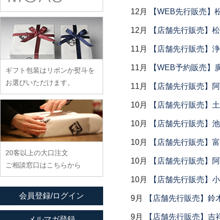
余宮隆
稲村真耶
古賀雄二郎
戸田文浩
12月
【WEB先行販売】
廣政毅
武者千夏子
イム サエム
枯白 乾喬彰
富山孝一
ふじい製作所
12月
【店舗先行販売】松
武曽健一
イレヤガラス
小寺暁洋
土本訓寛・土本久美子
藤崎均
村田森
11月
【店舗先行販売】浄
岩舘隆（浄法寺）
小西晃
藤田永子
村田菜穂美
岩永浩
小林巧征
11月
【WEB予約販売】
ギフト包装はリボンか熨斗を
藤塚光男
木工ヤマニ
臼田けい子
小牧広平
お選びいただけます。
11月
【店舗先行販売】阿
古川桜
森康一朗
海野裕
近藤亮介
文吉窯
10月
【店舗先行販売】土鍋
森知恵子
浦陽子
ほたる窯
森悠紀子
10月
【店舗先行販売】池
遠藤マサヒロ
堀畑蘭
森下綾
大井寛史
10月
【店舗先行販売】富
20客以上の大口注文
大久保公太郎
10月
【店舗先行販売】阿
ご相談窓口はこちらから
大沢和義
10月
【店舗先行販売】小
大平新五
会員登録/ログイン
9月
【店舗先行販売】鈴木
大前史
大和田友香
9月
【店舗先行販売】吉
メルマガ登録