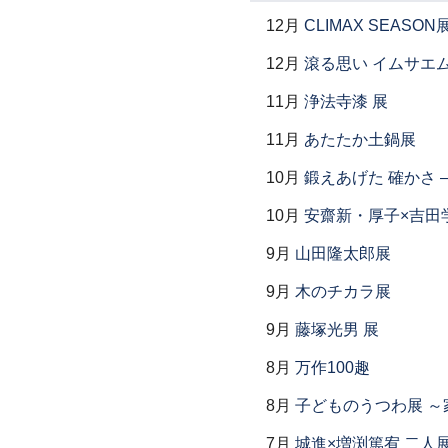
12月
CLIMAX SEASON
12月
滾る思い イムサエ
11月
浄法寺漆 展
11月
あたたか土鍋展
10月
鍛えあげた 確かさ
10月
安齋新・厚子×吉田
9月
山田隆太郎展
9月
木のチカラ展
9月
藤塚光男 展
8月
万作100趣
8月
子どものうつわ展 
7月
城進×増渕篤宥 二人