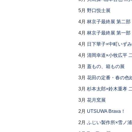
5月
野口悦士展
4月
林京子最終展 第二
4月
林京子最終展 第一部「Th
4月
日下華子×中町いずみ
4月
清岡幸道×小牧広平 
3月
蓋もの、箱もの展
3月
花田の定番・春の色
3月
杉本太郎×鈴木重孝 
3月
花月窯展
2月
UTSUWA Brava！
2月
ふじい製作所×雪ノ浦