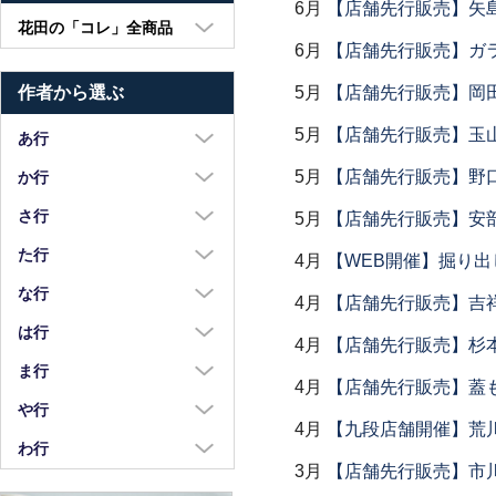
6月
【店舗先行販売】矢
花田の「コレ」全商品
6月
【店舗先行販売】ガラス
大皿・中皿・小皿
5月
【店舗先行販売】岡
作者から選ぶ
鉢・湯呑・カップ
汁椀・土鍋・折敷
5月
【店舗先行販売】玉山
あ行
小物・カトラリー
浅野奈生
5月
【店舗先行販売】野
か行
苧野直樹
蠣崎マコト
さ行
5月
【店舗先行販売】安部
安達和治
葛西国太郎
坂本達哉
た行
4月
【WEB開催】掘り出
阿部慎太朗
葛西義信
佐川岳彦
高島慎一
な行
4月
【店舗先行販売】吉
安部太一
Kazu Oba
佐々木暢子
高木剛
中荒江道子
は行
4月
【店舗先行販売】杉本
阿部春弥・みか
金津沙矢香
ささきりえ
瀧田操
中尾万作
橋村大作
ま行
荒川真吾
釜定
4月
【店舗先行販売】蓋
佐藤綾子
竹中悠記
中川紀夫
長谷川由香
前田麻美
や行
荒賀文成
河上智美
佐藤佳成
4月
【九段店舗開催】荒
竹俣勇壱
長倉研
畑中篤
正木春蔵
八木橋昇
わ行
有馬和博
川合孝知
重田良古
タジェール・デ・マエダ
中町いずみ
3月
【店舗先行販売】市
花岡隆
増渕篤宥
矢島操
安齋新・厚子
鷲塚貴紀
川辺忠
島田まるみ