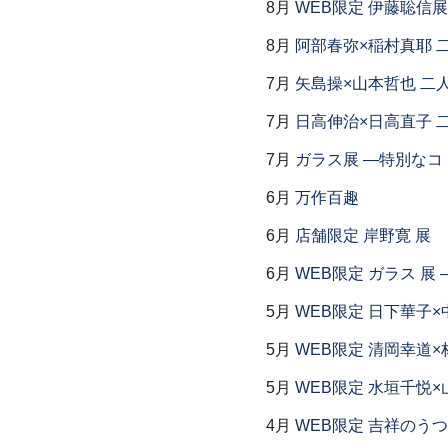
8月
WEB限定 伊藤聡信展
8月
阿部春弥×稲村真耶 
7月
矢島操×山本哲也 二
7月
日高伸治×日高直子 
7月
ガラス展 ―特別なコ
6月
万作百趣
6月
店舗限定 岸野寛 展
6月
WEB限定 ガラス 展
5月
WEB限定 日下華子×
5月
WEB限定 清岡幸道×
5月
WEB限定 水垣千悦×
4月
WEB限定 吉祥のうつ