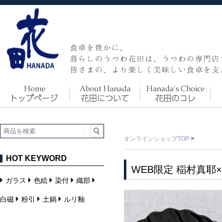
オンラインショップTOP
>
HOT KEYWORD
WEB限定 稲村真耶
ガラス
色絵
染付
織部
白磁
粉引
土鍋
ルリ釉