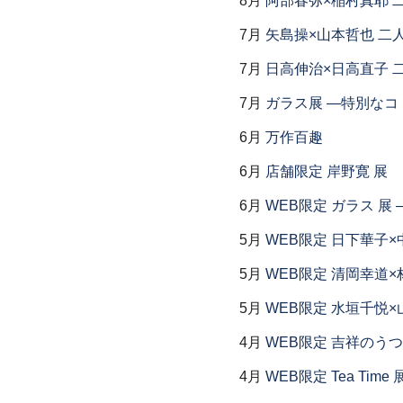
8月
阿部春弥×稲村真耶 
7月
矢島操×山本哲也 二
7月
日高伸治×日高直子 
7月
ガラス展 ―特別なコ
6月
万作百趣
6月
店舗限定 岸野寛 展
6月
WEB限定 ガラス 展
5月
WEB限定 日下華子×
5月
WEB限定 清岡幸道×
5月
WEB限定 水垣千悦×
4月
WEB限定 吉祥のうつ
4月
WEB限定 Tea Time 