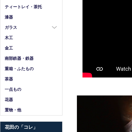
箸
ティートレイ・茶托
箸置
漆器
スプーン・フォーク
ガラス
小物
ガラス全商品
木工
グラス
金工
ガラス皿
南部鉄器・鉄器
ガラス鉢
重箱・ふたもの
ガラス小物・他
茶器
花器・ピッチャー
一点もの
花器
置物・他
花田の「コレ」