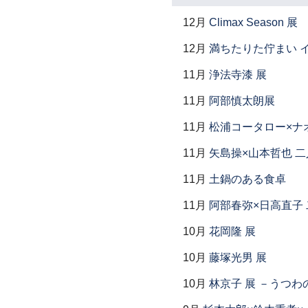
12月
Climax Season 展
12月
満ちたりた佇まい イ
11月
浄法寺漆 展
11月
阿部慎太朗展
11月
松浦コータロー×ナ
11月
矢島操×山本哲也 
11月
土鍋のある食卓
11月
阿部春弥×日高直子
10月
花岡隆 展
10月
藤塚光男 展
10月
林京子 展 －うつわ