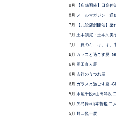
8月
【店舗開催】日高伸治
8月
メールマガジン 送
7月
【九段店舗開催】染
7月
土本訓寛・土本久美子
7月
「夏のキ、キ、キ」中
6月
ガラスと過ごす夏 -Glas
6月
岡田直人展
6月
吉祥のうつわ展
6月
ガラスと過ごす夏 -Glas
5月
水垣千悦×山田洋次 
5月
矢島操×山本哲也 二
5月
野口悦士展