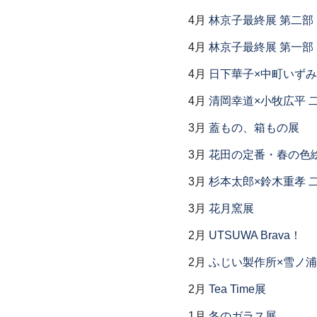
4月
林京子最終展 第二
4月
林京子最終展 第一部「Th
4月
日下華子×中町いずみ
4月
清岡幸道×小牧広平 
3月
蓋もの、箱もの展
3月
花田の定番・春の色
3月
杉本太郎×鈴木重孝 
3月
花月窯展
2月
UTSUWA Brava！
2月
ふじい製作所×雪ノ浦
2月
Tea Time展
1月
冬のガラス展