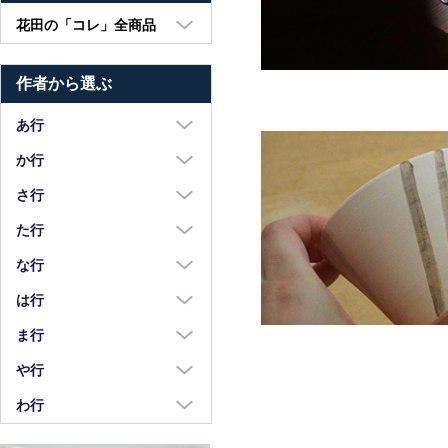
花田の「コレ」全商品
大皿・中皿・小皿
作者から選ぶ
鉢・湯呑・カップ
汁椀・土鍋・折敷
あ行
小物・カトラリー
浅野奈生
か行
苧野直樹
蠣崎マコト
さ行
安達和治
葛西国太郎
坂本達哉
た行
阿部慎太朗
葛西義信
佐川岳彦
高島慎一
な行
安部太一
Kazu Oba
佐々木暢子
高木剛
中荒江道子
は行
阿部春弥・みか
金津沙矢香
ささきりえ
瀧田操
中尾万作
橋村大作
ま行
荒川真吾
釜定
佐藤綾子
竹中悠記
中川紀夫
長谷川由香
前田麻美
や行
荒賀文成
河上智美
佐藤佳成
竹俣勇壱
長倉研
畑中篤
正木春蔵
八木橋昇
わ行
有馬和博
川合孝知
重田良古
タジェール・デ・マエダ
中町いずみ
花岡隆
増渕篤宥
矢島操
安齋新・厚子
鷲塚貴紀
川辺忠
島田まるみ