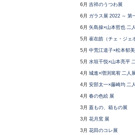
6月
吉祥のうつわ展
6月
ガラス展 2022 ～
6月
矢島操×山本哲也 二
5月
崔在皓（チェ・ジェホ
5月
中荒江道子×松本郁美
5月
水垣千悦×山本亮平 
4月
城進×増渕篤宥 二人
4月
安部太一×藤崎均 二
4月
春の色絵 展
3月
蓋もの、箱もの展
3月
花月窯 展
3月
花田のコレ展