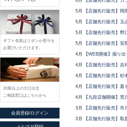
6月
【店舗先行販売】ガラス
余宮隆
稲村真耶
古賀雄二郎
戸田文浩
廣政毅
武者千夏子
イム サエム
5月
【店舗先行販売】岡
枯白 乾喬彰
富山孝一
ふじい製作所
武曽健一
イレヤガラス
小寺暁洋
5月
【店舗先行販売】玉山
土本訓寛・土本久美子
藤崎均
村田森
岩舘隆（浄法寺）
小西晃
5月
【店舗先行販売】野
藤田永子
村田菜穂美
岩永浩
小林巧征
ギフト包装はリボンか熨斗を
藤塚光男
5月
【店舗先行販売】安部
木工ヤマニ
臼田けい子
小牧広平
お選びいただけます。
古川桜
森康一朗
4月
【WEB開催】掘り出
海野裕
近藤亮介
文吉窯
森知恵子
浦陽子
4月
【店舗先行販売】吉
ほたる窯
森悠紀子
遠藤マサヒロ
4月
【店舗先行販売】杉本
堀畑蘭
森下綾
大井寛史
4月
【店舗先行販売】蓋
20客以上の大口注文
大久保公太郎
ご相談窓口はこちらから
4月
【九段店舗開催】荒
大沢和義
大平新五
3月
【店舗先行販売】市
会員登録/ログイン
大前史
3月
【店舗先行販売】取
大和田友香
メルマガ登録