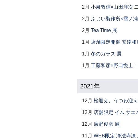
2月
小泉敦信×山田洋次 
2月
ふじい製作所×雪ノ浦
2月
Tea Time 展
1月
店舗限定開催 安達和
1月
冬のガラス 展
1月
工藤和彦×野口悦士 
2021年
12月
松迎え、うつわ迎え
12月
店舗限定 イム サエム展
12月
廣野俊彦 展
11月
WEB限定 浄法寺漆 