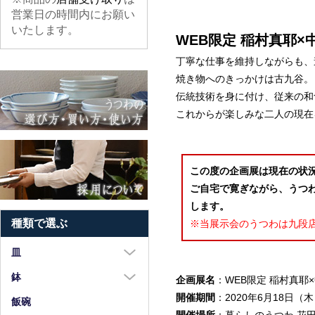
営業日の時間内にお願い
いたします。
WEB限定 稲村真耶×
丁寧な仕事を維持しながらも、
焼き物へのきっかけは古九谷。
伝統技術を身に付け、従来の和
これからが楽しみな二人の現在
この度の企画展は現在の状況
ご自宅で寛ぎながら、うつ
します。
種類で選ぶ
※当展示会のうつわは九段
皿
大皿（8寸以上）
鉢
企画展名
：WEB限定 稲村真耶
開催期間
：2020年6月18日（
中皿（5～7寸）
大鉢（8寸以上）
飯碗