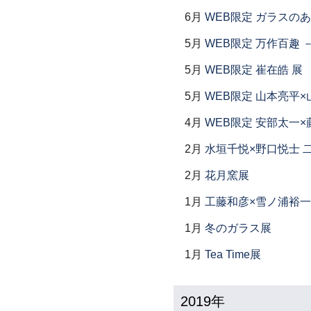
6月
WEB限定 ガラスの
5月
WEB限定 万作百趣 －
5月
WEB限定 崔在皓 展
5月
WEB限定 山本亮平×
4月
WEB限定 安部太一×
2月
水垣千悦×野口悦士 
2月
花月窯展
1月
工藤和彦×雪ノ浦裕一
1月
冬のガラス展
1月
Tea Time展
2019年