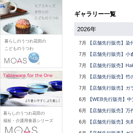
田中あい
中村一也
花田オリジナル
松浦コータロー
山口硝子
iiDA Woodturning
ワダコーヘー
川村宏樹
志村睦彦
田中佐和子
中村幸一郎
羽生直記
ギャラリー一覧
松浦ナオコ
山口利枝
伊賀焼土楽
渡辺信史
幹山繁太
城進
谷口嘉
d.Tam 中村孝子/桃子
林京子
松葉勇輝
山崎葉
池島直人
渡邊心平
季更器窯
菅原博之
谷永太郎
2026年
中村智美
林拓児
松本郁美
山田洋次
池島仁美
岸野寛
杉本太郎
田部桃子
中村真紀
原口潔
松本優樹
暮らしのうつわ花田の
山田隆太郎
7月
【店舗先行販売】染
生島賢
北野敏一（犀ノ音窯）
杉本寿樹
玉山保男
中山孝志
こどものうつわ
原田七重
松本良夫
山中恵介
生島明水
清岡幸道
7月
【店舗先行販売】小倉
鈴木亜以
田村悠
名古路英介
原田譲
三浦侑子
山本哲也
池田大介
日下華子
鈴木重孝
田沼英里
7月
【店舗先行販売】Haku
ななかまど
原光弘
水垣千悦
山本恭代
石川漆宝堂
葛和万紀
鈴木潤吾
崔在皓
西納三枝
日高伸治
7月
【店舗先行販売】竹
水野克俊
山本亮平
石田誠
九谷青窯
鈴木努
土屋伸顕
西山芳浩
日高直子
みずのみさ
7月
【店舗先行販売】ガラス
Yu-ten
和泉良法
工藤和彦
鈴木涼子
滴生舎
野口悦士
ヒヅミ峠舎
光井威善
雪ノ浦裕一
市川知也
6月
【WEB先行販売】中
熊谷峻
須谷窯
土井康治朗
樋山真弓
三留舞
吉岡将弐
伊藤聡信
クラタペッパー
須原健夫
6月
【店舗先行販売】万作
土井宏友
暮らしのうつわ花田の
平岡正弘
宮岡麻衣子
吉田学
伊藤孝英
小泉敦信
陶房独歩炎
福祉・介護用食器シリーズ
6月
【店舗先行販売】矢
平林秀幸
宮崎孝彦
米満麻子
井銅心平
こいずみみゆき
徳永遊心
廣野俊彦
三輪周太郎