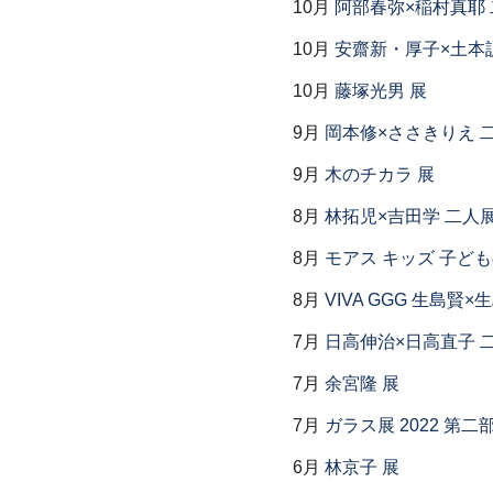
10月
阿部春弥×稲村真耶
10月
安齋新・厚子×土本
10月
藤塚光男 展
9月
岡本修×ささきりえ 
9月
木のチカラ 展
8月
林拓児×吉田学 二人
8月
モアス キッズ 子ど
8月
VIVA GGG 生島賢
7月
日高伸治×日高直子 
7月
余宮隆 展
7月
ガラス展 2022 第
6月
林京子 展