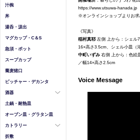
開催場所
：暮らしのうつわ 
小皿（4寸以下）
中鉢（5～7寸）
汁椀
https://www.utsuwa-hanada.jp
豆皿
小鉢（4寸以下）
※オンラインショップよりお求
丼
湯呑・汲出
《写真》
マグカップ・C＆S
稲村真耶
左側 上から：シェル7.
16×高さ3.5cm、シェル小皿（湖
急須・ポット
中町いずみ
右側 上から：色絵皿 
スープカップ
／幅14×高さ2.5cm
蕎麦猪口
Voice Message
ピッチャー・デカンタ
酒器
酒器全商品
土鍋・耐熱皿
徳利
オーブン皿・グラタン皿
盃・ぐい呑み
カトラリー
片口
カトラリー全商品
折敷