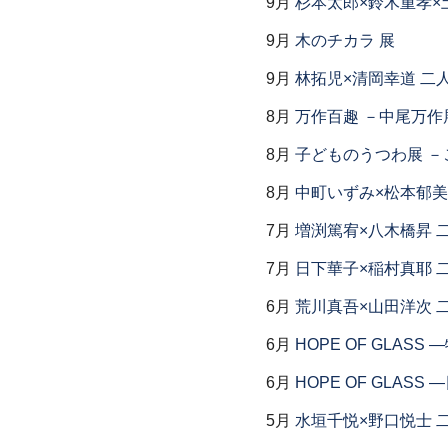
9月
杉本太郎×鈴木重孝×
9月
木のチカラ 展
9月
林拓児×清岡幸道 二
8月
万作百趣 －中尾万作展
8月
子どものうつわ展 
8月
中町いずみ×松本郁美
7月
増渕篤宥×八木橋昇 
7月
日下華子×稲村真耶 
6月
荒川真吾×山田洋次 
6月
HOPE OF GLAS
6月
HOPE OF GLAS
5月
水垣千悦×野口悦士 