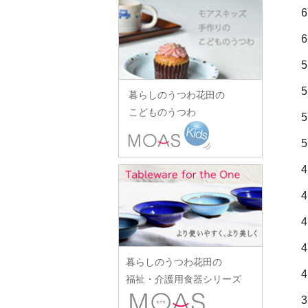
田中あい
中村一也
花田オリジナル
松浦コータロー
山口硝子
iiDA Woodturning
ワダコーヘー
川村宏樹
志村睦彦
田中佐和子
中村幸一郎
羽生直記
松浦ナオコ
山口利枝
伊賀焼土楽
渡辺信史
幹山繁太
城進
谷口嘉
d.Tam 中村孝子/桃子
林京子
松葉勇輝
山崎葉
池島直人
渡邊心平
季更器窯
菅原博之
谷永太郎
中村智美
林拓児
松本郁美
山田洋次
池島仁美
岸野寛
杉本太郎
田部桃子
中村真紀
原口潔
松本優樹
暮らしのうつわ花田の
山田隆太郎
生島賢
北野敏一（犀ノ音窯）
杉本寿樹
玉山保男
中山孝志
こどものうつわ
原田七重
松本良夫
山中恵介
生島明水
清岡幸道
鈴木亜以
田村悠
名古路英介
原田譲
三浦侑子
山本哲也
池田大介
日下華子
鈴木重孝
田沼英里
ななかまど
原光弘
水垣千悦
山本恭代
石川漆宝堂
葛和万紀
鈴木潤吾
崔在皓
西納三枝
日高伸治
水野克俊
山本亮平
石田誠
九谷青窯
鈴木努
土屋伸顕
西山芳浩
日高直子
みずのみさ
Yu-ten
和泉良法
工藤和彦
鈴木涼子
滴生舎
野口悦士
ヒヅミ峠舎
光井威善
雪ノ浦裕一
市川知也
熊谷峻
須谷窯
土井康治朗
樋山真弓
三留舞
吉岡将弐
伊藤聡信
クラタペッパー
須原健夫
土井宏友
暮らしのうつわ花田の
平岡正弘
宮岡麻衣子
吉田学
伊藤孝英
小泉敦信
陶房独歩炎
福祉・介護用食器シリーズ
平林秀幸
宮崎孝彦
米満麻子
井銅心平
こいずみみゆき
徳永遊心
廣野俊彦
三輪周太郎