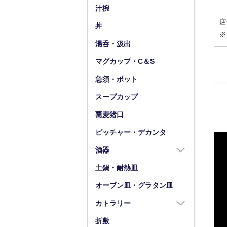
小皿（4寸以下）
中鉢（5～7寸）
汁椀
豆皿
小鉢（4寸以下）
店
丼
※
湯呑・汲出
マグカップ・C＆S
急須・ポット
スープカップ
蕎麦猪口
ピッチャー・デカンタ
酒器
酒器全商品
土鍋・耐熱皿
徳利
オーブン皿・グラタン皿
盃・ぐい呑み
カトラリー
片口
カトラリー全商品
折敷