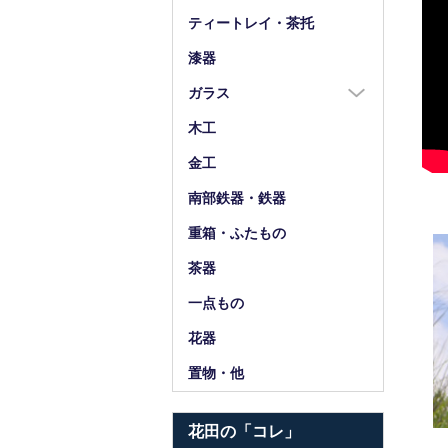
箸
ティートレイ・茶托
箸置
漆器
スプーン・フォーク
ガラス
小物
ガラス全商品
木工
グラス
金工
ガラス皿
南部鉄器・鉄器
ガラス鉢
重箱・ふたもの
ガラス小物・他
茶器
花器・ピッチャー
一点もの
花器
置物・他
花田の「コレ」