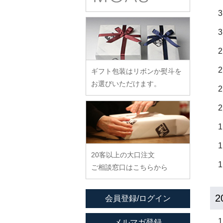
余宮隆
稲村真耶
古賀雄二郎
戸田文浩
廣政毅
武者千夏子
イム サエム
枯白 乾喬彰
富山孝一
ふじい製作所
武曽健一
イレヤガラス
小寺暁洋
土本訓寛・土本久美子
藤崎均
村田森
岩舘隆（浄法寺）
小西晃
藤田永子
村田菜穂美
岩永浩
小林巧征
ギフト包装はリボンか熨斗を
藤塚光男
木工ヤマニ
臼田けい子
小牧広平
お選びいただけます。
古川桜
森康一朗
海野裕
近藤亮介
文吉窯
森知恵子
浦陽子
ほたる窯
森悠紀子
遠藤マサヒロ
堀畑蘭
森下綾
大井寛史
20客以上の大口注文
大久保公太郎
ご相談窓口はこちらから
大沢和義
大平新五
2
会員登録/ログイン
大前史
大和田友香
メルマガ登録