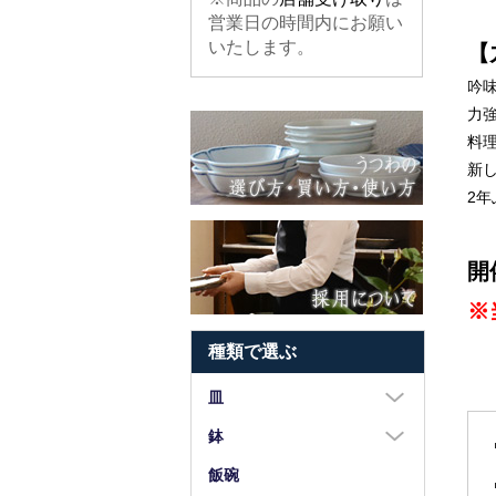
営業日の時間内にお願い
いたします。
【
吟
力
料
新
2
開
※
種類で選ぶ
皿
大皿（8寸以上）
鉢
中皿（5～7寸）
大鉢（8寸以上）
飯碗