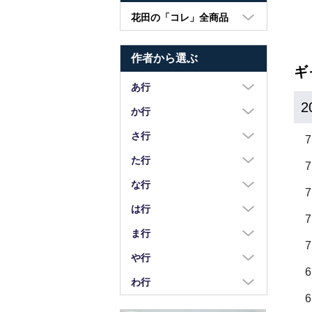
花田の「コレ」全商品
大皿・中皿・小皿
作者から選ぶ
鉢・湯呑・カップ
ギ
汁椀・土鍋・折敷
あ行
2
小物・カトラリー
浅野奈生
か行
苧野直樹
蠣崎マコト
さ行
安達和治
葛西国太郎
坂本達哉
た行
阿部慎太朗
葛西義信
佐川岳彦
高島慎一
な行
安部太一
Kazu Oba
佐々木暢子
高木剛
中荒江道子
は行
阿部春弥・みか
金津沙矢香
ささきりえ
瀧田操
中尾万作
橋村大作
ま行
荒川真吾
釜定
佐藤綾子
竹中悠記
中川紀夫
長谷川由香
前田麻美
や行
荒賀文成
河上智美
佐藤佳成
竹俣勇壱
長倉研
畑中篤
正木春蔵
八木橋昇
わ行
有馬和博
川合孝知
重田良古
タジェール・デ・マエダ
中町いずみ
花岡隆
増渕篤宥
矢島操
安齋新・厚子
鷲塚貴紀
川辺忠
島田まるみ