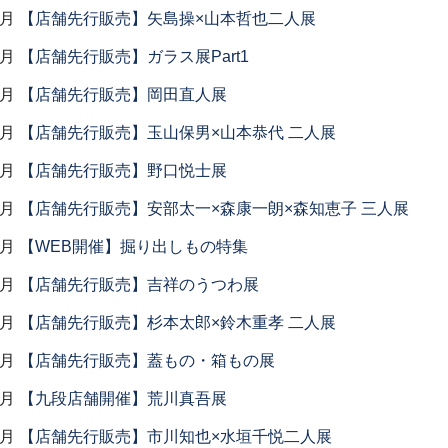
6月
【店舗先行販売】矢島操×山本哲也二人展
6月
【店舗先行販売】ガラス展Part1
5月
【店舗先行販売】岡田直人展
5月
【店舗先行販売】玉山保男×山本恭代 二人展
5月
【店舗先行販売】野口悦士展
5月
【店舗先行販売】安部太一×森康一朗×森知恵子 三人展
4月
【WEB開催】掘り出しもの特集
4月
【店舗先行販売】吉祥のうつわ展
4月
【店舗先行販売】杉本太郎×鈴木重孝 二人展
4月
【店舗先行販売】蓋もの・箱もの展
4月
【九段店舗開催】荒川真吾展
3月
【店舗先行販売】市川知也×水垣千悦二人展