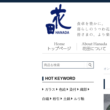
オン
HOT KEYWORD
ガラス
色絵
染付
織部
白磁
粉引
土鍋
ルリ釉