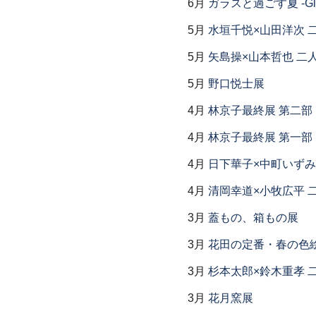
6月
ガラスと過ごす夏 -Glas
5月
水垣千悦×山田洋次 
5月
矢島操×山本哲也 二
5月
野口悦士展
4月
林京子最終展 第二
4月
林京子最終展 第一部「Th
4月
日下華子×中町いずみ
4月
清岡幸道×小牧広平 
3月
蓋もの、箱もの展
3月
花田の定番・春の色
3月
杉本太郎×鈴木重孝 
3月
花月窯展