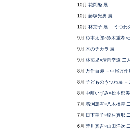
10月
花岡隆 展
10月
藤塚光男 展
10月
林京子 展 －うつわ
9月
杉本太郎×鈴木重孝×
9月
木のチカラ 展
9月
林拓児×清岡幸道 二
8月
万作百趣 －中尾万作展
8月
子どものうつわ展 
8月
中町いずみ×松本郁美
7月
増渕篤宥×八木橋昇 
7月
日下華子×稲村真耶 
6月
荒川真吾×山田洋次 