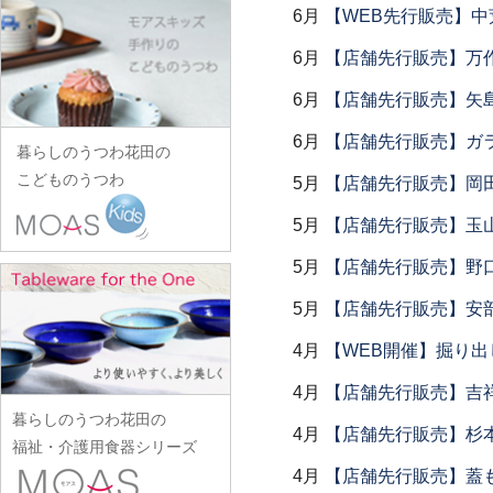
田中あい
中村一也
花田オリジナル
松浦コータロー
6月
【WEB先行販売】中
山口硝子
iiDA Woodturning
ワダコーヘー
川村宏樹
志村睦彦
田中佐和子
中村幸一郎
羽生直記
松浦ナオコ
山口利枝
伊賀焼土楽
6月
【店舗先行販売】万作
渡辺信史
幹山繁太
城進
谷口嘉
d.Tam 中村孝子/桃子
林京子
松葉勇輝
山崎葉
池島直人
渡邊心平
季更器窯
6月
【店舗先行販売】矢
菅原博之
谷永太郎
中村智美
林拓児
松本郁美
山田洋次
池島仁美
岸野寛
杉本太郎
田部桃子
6月
【店舗先行販売】ガラス
中村真紀
原口潔
松本優樹
暮らしのうつわ花田の
山田隆太郎
生島賢
北野敏一（犀ノ音窯）
杉本寿樹
玉山保男
中山孝志
こどものうつわ
原田七重
5月
【店舗先行販売】岡
松本良夫
山中恵介
生島明水
清岡幸道
鈴木亜以
田村悠
名古路英介
原田譲
三浦侑子
山本哲也
5月
【店舗先行販売】玉山
池田大介
日下華子
鈴木重孝
田沼英里
ななかまど
原光弘
水垣千悦
山本恭代
石川漆宝堂
葛和万紀
5月
【店舗先行販売】野
鈴木潤吾
崔在皓
西納三枝
日高伸治
水野克俊
山本亮平
石田誠
九谷青窯
鈴木努
5月
【店舗先行販売】安部
土屋伸顕
西山芳浩
日高直子
みずのみさ
Yu-ten
和泉良法
工藤和彦
鈴木涼子
滴生舎
野口悦士
4月
【WEB開催】掘り出
ヒヅミ峠舎
光井威善
雪ノ浦裕一
市川知也
熊谷峻
須谷窯
土井康治朗
樋山真弓
三留舞
4月
【店舗先行販売】吉
吉岡将弐
伊藤聡信
クラタペッパー
須原健夫
土井宏友
暮らしのうつわ花田の
平岡正弘
宮岡麻衣子
吉田学
伊藤孝英
4月
【店舗先行販売】杉本
小泉敦信
陶房独歩炎
福祉・介護用食器シリーズ
平林秀幸
宮崎孝彦
米満麻子
井銅心平
こいずみみゆき
4月
【店舗先行販売】蓋
徳永遊心
廣野俊彦
三輪周太郎