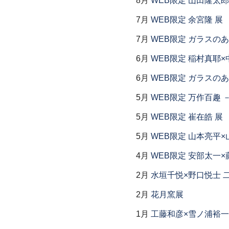
8月
WEB限定 山田隆太郎
7月
WEB限定 余宮隆 展
7月
WEB限定 ガラスの
6月
WEB限定 稲村真耶×
6月
WEB限定 ガラスの
5月
WEB限定 万作百趣 －
5月
WEB限定 崔在皓 展
5月
WEB限定 山本亮平×
4月
WEB限定 安部太一×
2月
水垣千悦×野口悦士 
2月
花月窯展
1月
工藤和彦×雪ノ浦裕一