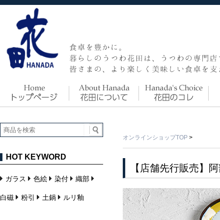
オンラインショップTOP
>
HOT KEYWORD
【店舗先行販売】阿
ガラス
色絵
染付
織部
白磁
粉引
土鍋
ルリ釉