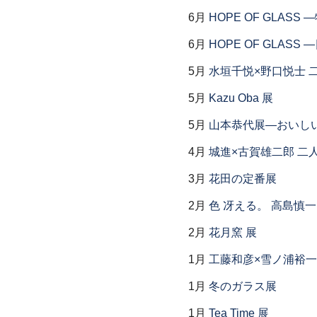
6月
HOPE OF GLAS
6月
HOPE OF GLAS
5月
水垣千悦×野口悦士 
5月
Kazu Oba 展
5月
山本恭代展―おいし
4月
城進×古賀雄二郎 二
3月
花田の定番展
2月
色 冴える。 高島慎
2月
花月窯 展
1月
工藤和彦×雪ノ浦裕一
1月
冬のガラス展
1月
Tea Time 展