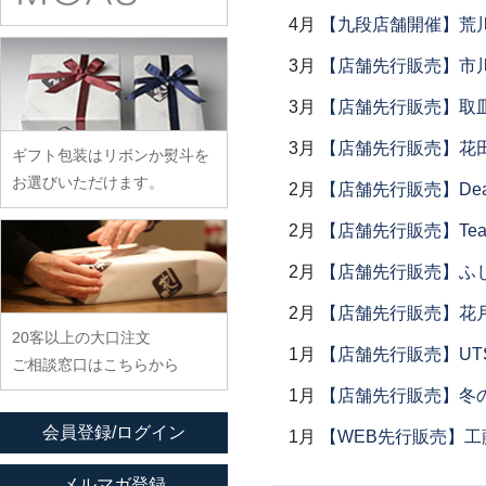
余宮隆
稲村真耶
古賀雄二郎
戸田文浩
4月
【九段店舗開催】荒
廣政毅
武者千夏子
イム サエム
枯白 乾喬彰
富山孝一
ふじい製作所
3月
【店舗先行販売】市
武曽健一
イレヤガラス
小寺暁洋
土本訓寛・土本久美子
藤崎均
村田森
3月
【店舗先行販売】取
岩舘隆（浄法寺）
小西晃
藤田永子
村田菜穂美
岩永浩
小林巧征
3月
【店舗先行販売】花
ギフト包装はリボンか熨斗を
藤塚光男
木工ヤマニ
臼田けい子
小牧広平
お選びいただけます。
2月
【店舗先行販売】Dear Lik
古川桜
森康一朗
海野裕
近藤亮介
2月
【店舗先行販売】Tea
文吉窯
森知恵子
浦陽子
ほたる窯
森悠紀子
2月
【店舗先行販売】ふ
遠藤マサヒロ
堀畑蘭
森下綾
大井寛史
2月
【店舗先行販売】花
20客以上の大口注文
大久保公太郎
1月
【店舗先行販売】UTSU
ご相談窓口はこちらから
大沢和義
1月
【店舗先行販売】冬
大平新五
会員登録/ログイン
1月
【WEB先行販売】工
大前史
大和田友香
メルマガ登録