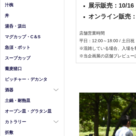
小皿（4寸以下）
中鉢（5～7寸）
展示販売：10/16
汁椀
豆皿
小鉢（4寸以下）
オンライン販売
：
丼
湯呑・汲出
店舗営業時間
マグカップ・C＆S
平日：12:00～18:00 / 土日祝：
急須・ポット
※混雑している場合、入場を
※当企画展の店舗プレビュー
スープカップ
蕎麦猪口
ピッチャー・デカンタ
酒器
酒器全商品
土鍋・耐熱皿
徳利
オーブン皿・グラタン皿
盃・ぐい呑み
カトラリー
片口
カトラリー全商品
折敷