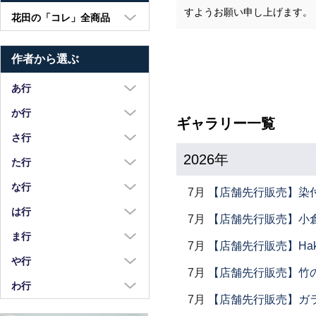
すようお願い申し上げます。
花田の「コレ」全商品
大皿・中皿・小皿
作者から選ぶ
鉢・湯呑・カップ
汁椀・土鍋・折敷
あ行
小物・カトラリー
浅野奈生
か行
ギャラリー一覧
苧野直樹
蠣崎マコト
さ行
安達和治
2026年
葛西国太郎
坂本達哉
た行
阿部慎太朗
葛西義信
佐川岳彦
高島慎一
な行
7月
【店舗先行販売】染
安部太一
Kazu Oba
佐々木暢子
高木剛
中荒江道子
は行
7月
【店舗先行販売】小倉
阿部春弥・みか
金津沙矢香
ささきりえ
瀧田操
中尾万作
橋村大作
ま行
荒川真吾
7月
【店舗先行販売】Haku
釜定
佐藤綾子
竹中悠記
中川紀夫
長谷川由香
前田麻美
や行
荒賀文成
河上智美
佐藤佳成
7月
【店舗先行販売】竹
竹俣勇壱
長倉研
畑中篤
正木春蔵
八木橋昇
わ行
有馬和博
川合孝知
重田良古
タジェール・デ・マエダ
中町いずみ
7月
【店舗先行販売】ガラス
花岡隆
増渕篤宥
矢島操
安齋新・厚子
鷲塚貴紀
川辺忠
島田まるみ