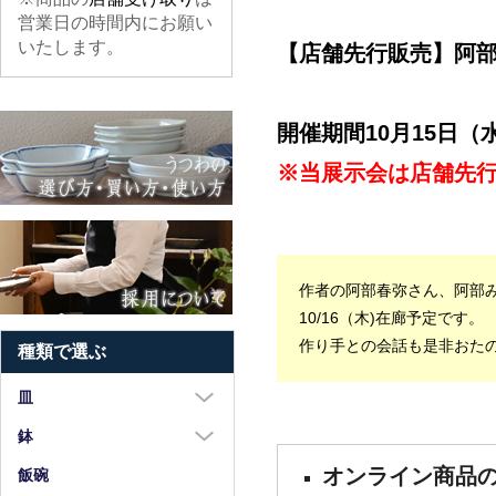
営業日の時間内にお願い
いたします。
【店舗先行販売】阿部
開催期間10月15日（
※当展示会は店舗先
作者の阿部春弥さん、阿部
10/16（木)在廊予定です。
作り手との会話も是非おた
種類で選ぶ
皿
大皿（8寸以上）
鉢
中皿（5～7寸）
オンライン商品の
大鉢（8寸以上）
飯碗