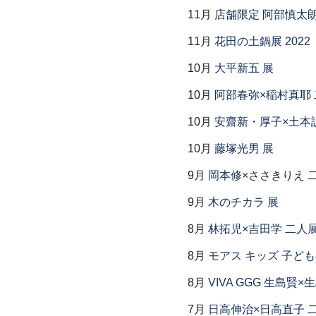
11月
店舗限定 阿部慎太
11月
花田の土鍋展 2022
10月
大平新五 展
10月
阿部春弥×稲村真耶
10月
安齋新・厚子×土本
10月
藤塚光男 展
9月
岡本修×ささきりえ 
9月
木のチカラ 展
8月
林拓児×吉田学 二人
8月
モアス キッズ 子ど
8月
VIVA GGG 生島賢
7月
日高伸治×日高直子 