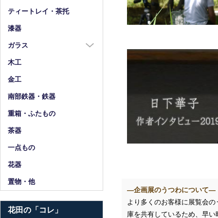
箸
ティートレイ・茶托
箸置
漆器
スプーン・フォーク
ガラス
小物
ガラス全商品
木工
グラス
金工
ガラス皿
南部鉄器・鉄器
ガラス鉢
重箱・ふたもの
ガラス小物・他
茶器
花器・ピッチャー
一点もの
花器
置物・他
―企画展のうつわについて―
より多くのお客様に展覧会の
花田の「コレ」
庫を共有しているため、早い