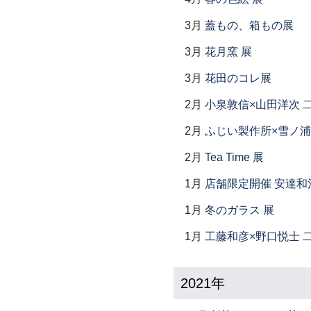
3月
蓋もの、箱もの展
3月
花月窯 展
3月
花田のコレ展
2月
小泉敦信×山田洋次 
2月
ふじい製作所×雪ノ浦
2月
Tea Time 展
1月
店舗限定開催 安達和
1月
冬のガラス 展
1月
工藤和彦×野口悦士 
2021年