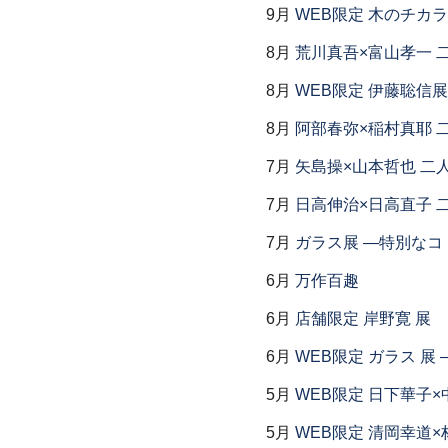
9月
WEB限定 木のチカ
8月
荒川真吾×富山孝一 
8月
WEB限定 伊藤聡信展
8月
阿部春弥×稲村真耶 
7月
矢島操×山本哲也 二
7月
日高伸治×日高直子 
7月
ガラス展 ―特別なコ
6月
万作百趣
6月
店舗限定 岸野寛 展
6月
WEB限定 ガラス 展
5月
WEB限定 日下華子×
5月
WEB限定 清岡幸道×