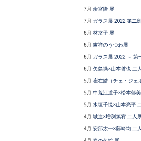
7月
余宮隆 展
7月
ガラス展 2022 第
6月
林京子 展
6月
吉祥のうつわ展
6月
ガラス展 2022 ～
6月
矢島操×山本哲也 二
5月
崔在皓（チェ・ジェホ
5月
中荒江道子×松本郁美
5月
水垣千悦×山本亮平 
4月
城進×増渕篤宥 二人
4月
安部太一×藤崎均 二
4月
春の色絵 展