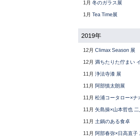
1月
冬のガラス展
1月
Tea Time展
2019年
12月
Climax Season 展
12月
満ちたりた佇まい イ
11月
浄法寺漆 展
11月
阿部慎太朗展
11月
松浦コータロー×ナ
11月
矢島操×山本哲也 
11月
土鍋のある食卓
11月
阿部春弥×日高直子