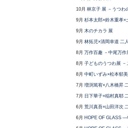
10月
林京子 展 －うつわ
9月
杉本太郎×鈴木重孝×
9月
木のチカラ 展
9月
林拓児×清岡幸道 二
8月
万作百趣 －中尾万作展
8月
子どものうつわ展 
8月
中町いずみ×松本郁美
7月
増渕篤宥×八木橋昇 
7月
日下華子×稲村真耶 
6月
荒川真吾×山田洋次 
6月
HOPE OF GLAS