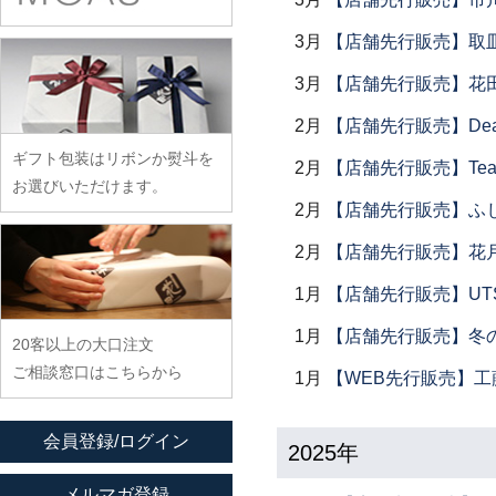
余宮隆
稲村真耶
古賀雄二郎
戸田文浩
廣政毅
武者千夏子
3月
【店舗先行販売】取
イム サエム
枯白 乾喬彰
富山孝一
ふじい製作所
武曽健一
イレヤガラス
小寺暁洋
3月
【店舗先行販売】花
土本訓寛・土本久美子
藤崎均
村田森
岩舘隆（浄法寺）
小西晃
2月
【店舗先行販売】Dear Lik
藤田永子
村田菜穂美
岩永浩
小林巧征
ギフト包装はリボンか熨斗を
藤塚光男
2月
【店舗先行販売】Tea
木工ヤマニ
臼田けい子
小牧広平
お選びいただけます。
古川桜
森康一朗
2月
【店舗先行販売】ふ
海野裕
近藤亮介
文吉窯
森知恵子
浦陽子
2月
【店舗先行販売】花
ほたる窯
森悠紀子
遠藤マサヒロ
1月
【店舗先行販売】UTSU
堀畑蘭
森下綾
大井寛史
1月
【店舗先行販売】冬
20客以上の大口注文
大久保公太郎
ご相談窓口はこちらから
1月
【WEB先行販売】工
大沢和義
大平新五
会員登録/ログイン
2025年
大前史
大和田友香
メルマガ登録