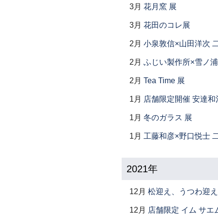
3月
花月窯 展
3月
花田のコレ展
2月
小泉敦信×山田洋次 
2月
ふじい製作所×雪ノ浦
2月
Tea Time 展
1月
店舗限定開催 安達和
1月
冬のガラス 展
1月
工藤和彦×野口悦士 
2021年
12月
松迎え、うつわ迎え
12月
店舗限定 イム サエム展