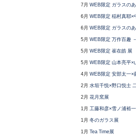
7月
WEB限定 ガラスの
6月
WEB限定 稲村真耶×
6月
WEB限定 ガラスの
5月
WEB限定 万作百趣 －
5月
WEB限定 崔在皓 展
5月
WEB限定 山本亮平×
4月
WEB限定 安部太一×
2月
水垣千悦×野口悦士 
2月
花月窯展
1月
工藤和彦×雪ノ浦裕一
1月
冬のガラス展
1月
Tea Time展