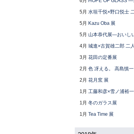
6月
HOPE OF GLAS
5月
水垣千悦×野口悦士 
5月
Kazu Oba 展
5月
山本恭代展―おいし
4月
城進×古賀雄二郎 二
3月
花田の定番展
2月
色 冴える。 高島慎
2月
花月窯 展
1月
工藤和彦×雪ノ浦裕一
1月
冬のガラス展
1月
Tea Time 展