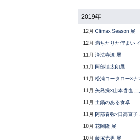
2019年
12月
Climax Season 展
12月
満ちたりた佇まい イ
11月
浄法寺漆 展
11月
阿部慎太朗展
11月
松浦コータロー×ナ
11月
矢島操×山本哲也 
11月
土鍋のある食卓
11月
阿部春弥×日高直子
10月
花岡隆 展
10月
藤塚光男 展