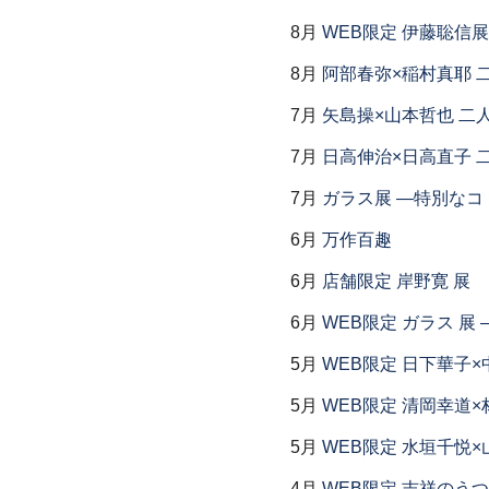
8月
WEB限定 伊藤聡信展
8月
阿部春弥×稲村真耶 
7月
矢島操×山本哲也 二
7月
日高伸治×日高直子 
7月
ガラス展 ―特別なコ
6月
万作百趣
6月
店舗限定 岸野寛 展
6月
WEB限定 ガラス 展
5月
WEB限定 日下華子×
5月
WEB限定 清岡幸道×
5月
WEB限定 水垣千悦×
4月
WEB限定 吉祥のうつ