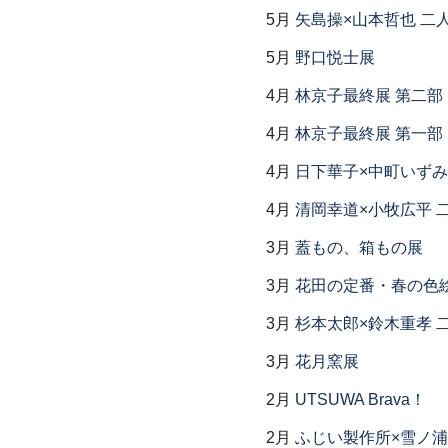
5月
矢島操×山本哲也 二
5月
野口悦士展
4月
林京子最終展 第二
4月
林京子最終展 第一部「Th
4月
日下華子×中町いずみ
4月
清岡幸道×小牧広平 
3月
蓋もの、箱もの展
3月
花田の定番・春の色
3月
杉本太郎×鈴木重孝 
3月
花月窯展
2月
UTSUWA Brava！
2月
ふじい製作所×雪ノ浦