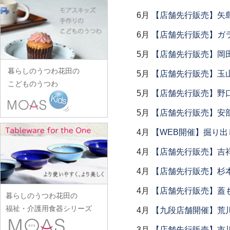
田中あい
中村一也
花田オリジナル
松浦コータロー
山口硝子
iiDA Woodturning
ワダコーヘー
川村宏樹
志村睦彦
6月
【店舗先行販売】矢
田中佐和子
中村幸一郎
羽生直記
松浦ナオコ
山口利枝
伊賀焼土楽
渡辺信史
幹山繁太
城進
谷口嘉
6月
【店舗先行販売】ガラス
d.Tam 中村孝子/桃子
林京子
松葉勇輝
山崎葉
池島直人
渡邊心平
季更器窯
菅原博之
谷永太郎
中村智美
林拓児
5月
【店舗先行販売】岡
松本郁美
山田洋次
池島仁美
岸野寛
杉本太郎
田部桃子
中村真紀
原口潔
松本優樹
暮らしのうつわ花田の
山田隆太郎
5月
【店舗先行販売】玉山
生島賢
北野敏一（犀ノ音窯）
杉本寿樹
玉山保男
中山孝志
こどものうつわ
原田七重
松本良夫
山中恵介
生島明水
清岡幸道
5月
【店舗先行販売】野
鈴木亜以
田村悠
名古路英介
原田譲
三浦侑子
山本哲也
池田大介
日下華子
鈴木重孝
田沼英里
5月
【店舗先行販売】安部
ななかまど
原光弘
水垣千悦
山本恭代
石川漆宝堂
葛和万紀
鈴木潤吾
崔在皓
西納三枝
4月
【WEB開催】掘り出
日高伸治
水野克俊
山本亮平
石田誠
九谷青窯
鈴木努
土屋伸顕
西山芳浩
日高直子
みずのみさ
4月
【店舗先行販売】吉
Yu-ten
和泉良法
工藤和彦
鈴木涼子
滴生舎
野口悦士
ヒヅミ峠舎
光井威善
雪ノ浦裕一
市川知也
4月
【店舗先行販売】杉本
熊谷峻
須谷窯
土井康治朗
樋山真弓
三留舞
吉岡将弐
伊藤聡信
クラタペッパー
須原健夫
4月
【店舗先行販売】蓋
土井宏友
暮らしのうつわ花田の
平岡正弘
宮岡麻衣子
吉田学
伊藤孝英
小泉敦信
陶房独歩炎
福祉・介護用食器シリーズ
4月
【九段店舗開催】荒
平林秀幸
宮崎孝彦
米満麻子
井銅心平
こいずみみゆき
徳永遊心
廣野俊彦
3月
【店舗先行販売】市
三輪周太郎