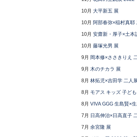
10月
大平新五 展
10月
阿部春弥×稲村真耶
10月
安齋新・厚子×土本
10月
藤塚光男 展
9月
岡本修×ささきりえ 
9月
木のチカラ 展
8月
林拓児×吉田学 二人
8月
モアス キッズ 子ど
8月
VIVA GGG 生島賢
7月
日高伸治×日高直子 
7月
余宮隆 展