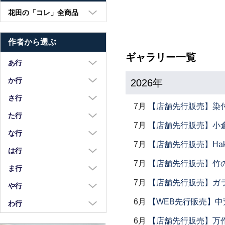
花田の「コレ」全商品
大皿・中皿・小皿
作者から選ぶ
鉢・湯呑・カップ
ギャラリー一覧
汁椀・土鍋・折敷
あ行
小物・カトラリー
浅野奈生
か行
2026年
苧野直樹
蠣崎マコト
さ行
7月
【店舗先行販売】染
安達和治
葛西国太郎
坂本達哉
た行
7月
【店舗先行販売】小倉
阿部慎太朗
葛西義信
佐川岳彦
高島慎一
な行
安部太一
Kazu Oba
7月
【店舗先行販売】Haku
佐々木暢子
高木剛
中荒江道子
は行
阿部春弥・みか
金津沙矢香
ささきりえ
7月
【店舗先行販売】竹
瀧田操
中尾万作
橋村大作
ま行
荒川真吾
釜定
佐藤綾子
竹中悠記
中川紀夫
7月
【店舗先行販売】ガラス
長谷川由香
前田麻美
や行
荒賀文成
河上智美
佐藤佳成
竹俣勇壱
長倉研
畑中篤
正木春蔵
6月
【WEB先行販売】中
八木橋昇
わ行
有馬和博
川合孝知
重田良古
タジェール・デ・マエダ
中町いずみ
花岡隆
増渕篤宥
矢島操
安齋新・厚子
鷲塚貴紀
6月
【店舗先行販売】万作
川辺忠
島田まるみ