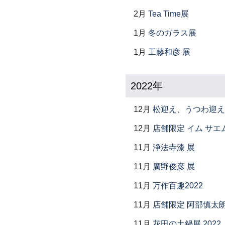
2月
Tea Time展
1月
冬のガラス展
1月
工藤和彦 展
2022年
12月
松迎え、うつわ迎え
12月
店舗限定 イム サエム展 ―
11月
浄法寺漆 展
11月
廣野俊彦 展
11月
万作百趣2022
11月
店舗限定 阿部慎太
11月
花田の土鍋展 2022