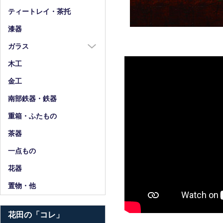
箸
ティートレイ・茶托
箸置
漆器
スプーン・フォーク
ガラス
小物
ガラス全商品
木工
グラス
金工
ガラス皿
南部鉄器・鉄器
ガラス鉢
重箱・ふたもの
ガラス小物・他
茶器
花器・ピッチャー
一点もの
花器
置物・他
花田の「コレ」