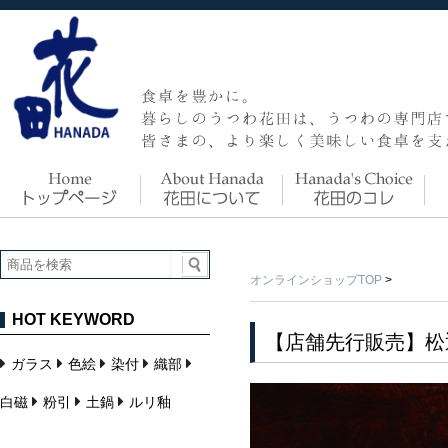
オンラインショップTOP
>
HOT KEYWORD
【店舗先行販売】松
ガラス
色絵
染付
織部
白磁
粉引
土鍋
ルリ釉