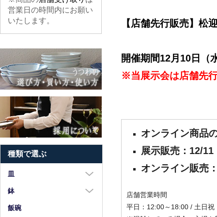
営業日の時間内にお願い
いたします。
【店舗先行販売】松
開催期間12月10日（
※当展示会は店舗先
オンライン商品の
展示販売：12/11
種類で選ぶ
オンライン販売
皿
大皿（8寸以上）
鉢
店舗営業時間
中皿（5～7寸）
平日：12:00～18:00 / 土日祝：
大鉢（8寸以上）
飯碗