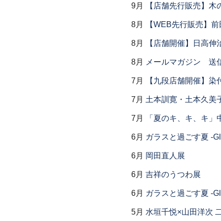
9月
【店舗先行販売】木
8月
【WEB先行販売】前
8月
【店舗開催】日高伸治
8月
メールマガジン 送
7月
【九段店舗開催】染
7月
土本訓寛・土本久美子
7月
「夏のキ、キ、キ」中
6月
ガラスと過ごす夏 -Glas
6月
岡田直人展
6月
吉祥のうつわ展
6月
ガラスと過ごす夏 -Glas
5月
水垣千悦×山田洋次 