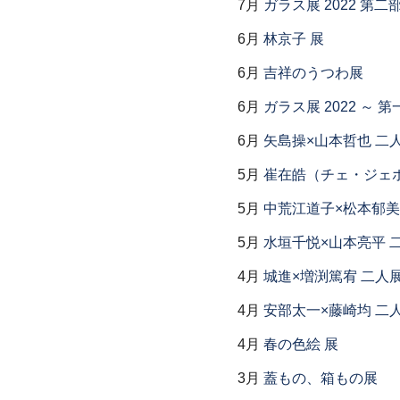
7月
ガラス展 2022 第
6月
林京子 展
6月
吉祥のうつわ展
6月
ガラス展 2022 ～
6月
矢島操×山本哲也 二
5月
崔在皓（チェ・ジェホ
5月
中荒江道子×松本郁美
5月
水垣千悦×山本亮平 
4月
城進×増渕篤宥 二人
4月
安部太一×藤崎均 二
4月
春の色絵 展
3月
蓋もの、箱もの展