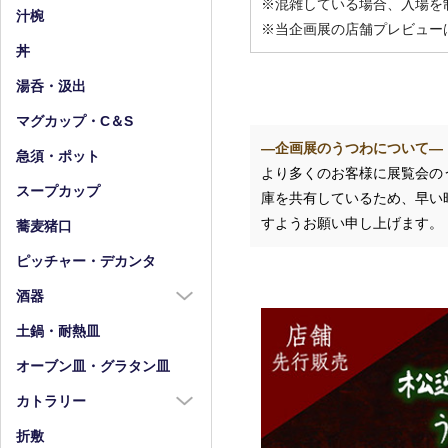
※混雑している場合、入場を
小皿（4寸以下）
中鉢（5～7寸）
汁椀
※当企画展の店舗プレビュー
豆皿
小鉢（4寸以下）
丼
湯呑・汲出
マグカップ・C＆S
―企画展のうつわについて―
急須・ポット
より多くのお客様に展覧会の
スープカップ
庫を共有しているため、早い
すようお願い申し上げます。
蕎麦猪口
ピッチャー・デカンタ
酒器
酒器全商品
土鍋・耐熱皿
徳利
オーブン皿・グラタン皿
盃・ぐい呑み
カトラリー
片口
カトラリー全商品
折敷