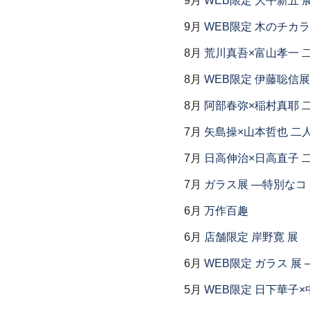
9月
WEB限定 大平新五 
9月
WEB限定 木のチカ
8月
荒川真吾×富山孝一 
8月
WEB限定 伊藤聡信展
8月
阿部春弥×稲村真耶 
7月
矢島操×山本哲也 二
7月
日高伸治×日高直子 
7月
ガラス展 ―特別なコ
6月
万作百趣
6月
店舗限定 岸野寛 展
6月
WEB限定 ガラス 展
5月
WEB限定 日下華子×