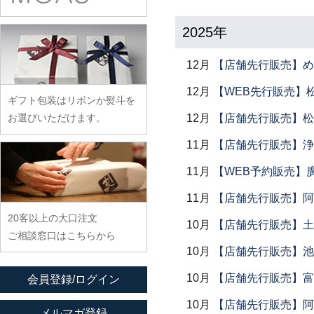
余宮隆
稲村真耶
古賀雄二郎
戸田文浩
廣政毅
武者千夏子
イム サエム
枯白 乾喬彰
2025年
富山孝一
ふじい製作所
武曽健一
イレヤガラス
小寺暁洋
土本訓寛・土本久美子
藤崎均
12月
【店舗先行販売】め
村田森
岩舘隆（浄法寺）
小西晃
藤田永子
村田菜穂美
12月
【WEB先行販売】
岩永浩
小林巧征
ギフト包装はリボンか熨斗を
藤塚光男
木工ヤマニ
臼田けい子
小牧広平
12月
【店舗先行販売】松
お選びいただけます。
古川桜
森康一朗
海野裕
近藤亮介
11月
【店舗先行販売】浄
文吉窯
森知恵子
浦陽子
ほたる窯
11月
【WEB予約販売】
森悠紀子
遠藤マサヒロ
堀畑蘭
森下綾
11月
【店舗先行販売】阿
大井寛史
20客以上の大口注文
大久保公太郎
10月
【店舗先行販売】土鍋
ご相談窓口はこちらから
大沢和義
10月
【店舗先行販売】池
大平新五
10月
【店舗先行販売】富
会員登録/ログイン
大前史
10月
【店舗先行販売】阿
大和田友香
メルマガ登録