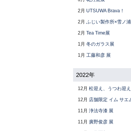
2月
UTSUWA Brava！
2月
ふじい製作所×雪ノ浦
2月
Tea Time展
1月
冬のガラス展
1月
工藤和彦 展
2022年
12月
松迎え、うつわ迎え
12月
店舗限定 イム サエム展 ―
11月
浄法寺漆 展
11月
廣野俊彦 展