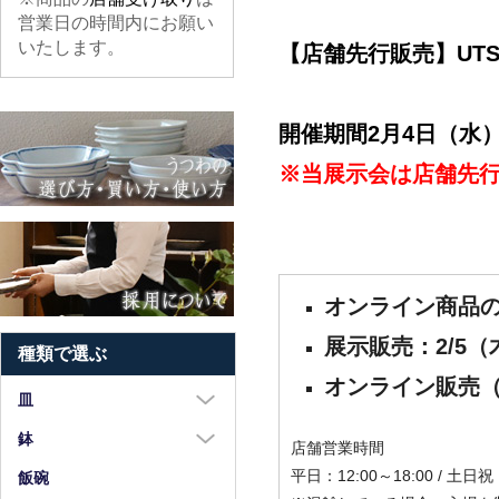
営業日の時間内にお願い
いたします。
【店舗先行販売】UTSU
開催期間2月4日（水
※当展示会は店舗先
オンライン商品の
展示販売：2/5（木
種類で選ぶ
オンライン販売
皿
大皿（8寸以上）
鉢
店舗営業時間
中皿（5～7寸）
平日：12:00～18:00 / 土日祝：
大鉢（8寸以上）
飯碗