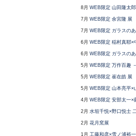
8月
WEB限定 山田隆太郎
7月
WEB限定 余宮隆 展
7月
WEB限定 ガラスの
6月
WEB限定 稲村真耶×
6月
WEB限定 ガラスの
5月
WEB限定 万作百趣 －
5月
WEB限定 崔在皓 展
5月
WEB限定 山本亮平×
4月
WEB限定 安部太一×
2月
水垣千悦×野口悦士 
2月
花月窯展
1月
工藤和彦×雪ノ浦裕一