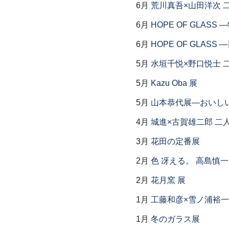
6月
荒川真吾×山田洋次 
6月
HOPE OF GLAS
6月
HOPE OF GLAS
5月
水垣千悦×野口悦士 
5月
Kazu Oba 展
5月
山本恭代展―おいし
4月
城進×古賀雄二郎 二
3月
花田の定番展
2月
色 冴える。 高島慎
2月
花月窯 展
1月
工藤和彦×雪ノ浦裕一
1月
冬のガラス展