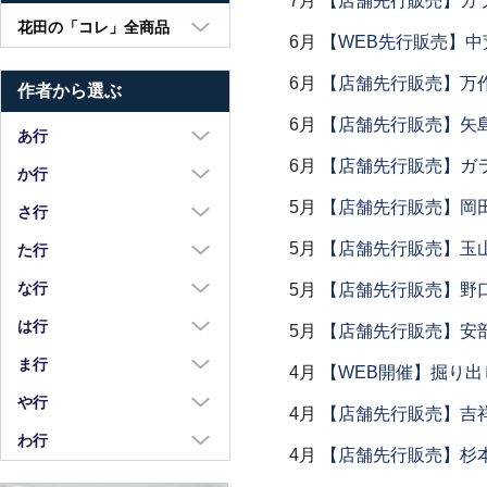
7月
【店舗先行販売】ガラス
花田の「コレ」全商品
6月
【WEB先行販売】中
大皿・中皿・小皿
6月
【店舗先行販売】万作
作者から選ぶ
鉢・湯呑・カップ
6月
【店舗先行販売】矢
汁椀・土鍋・折敷
あ行
小物・カトラリー
6月
【店舗先行販売】ガラス
浅野奈生
か行
苧野直樹
5月
【店舗先行販売】岡
蠣崎マコト
さ行
安達和治
葛西国太郎
5月
【店舗先行販売】玉山
坂本達哉
た行
阿部慎太朗
葛西義信
佐川岳彦
高島慎一
な行
5月
【店舗先行販売】野
安部太一
Kazu Oba
佐々木暢子
高木剛
中荒江道子
は行
5月
【店舗先行販売】安部
阿部春弥・みか
金津沙矢香
ささきりえ
瀧田操
中尾万作
橋村大作
ま行
4月
【WEB開催】掘り出
荒川真吾
釜定
佐藤綾子
竹中悠記
中川紀夫
長谷川由香
前田麻美
や行
荒賀文成
河上智美
4月
【店舗先行販売】吉
佐藤佳成
竹俣勇壱
長倉研
畑中篤
正木春蔵
八木橋昇
わ行
有馬和博
川合孝知
重田良古
4月
【店舗先行販売】杉本
タジェール・デ・マエダ
中町いずみ
花岡隆
増渕篤宥
矢島操
安齋新・厚子
鷲塚貴紀
川辺忠
島田まるみ