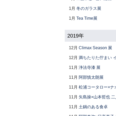
1月
冬のガラス展
1月
Tea Time展
2019年
12月
Climax Season 展
12月
満ちたりた佇まい イ
11月
浄法寺漆 展
11月
阿部慎太朗展
11月
松浦コータロー×ナ
11月
矢島操×山本哲也 
11月
土鍋のある食卓