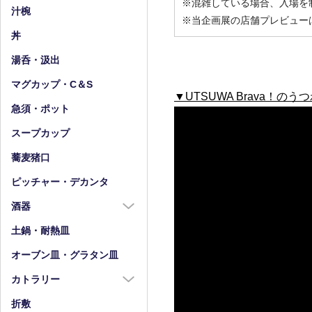
※混雑している場合、入場を
小皿（4寸以下）
中鉢（5～7寸）
汁椀
※当企画展の店舗プレビュー
豆皿
小鉢（4寸以下）
丼
湯呑・汲出
マグカップ・C＆S
▼UTSUWA Brava！
急須・ポット
スープカップ
蕎麦猪口
ピッチャー・デカンタ
酒器
酒器全商品
土鍋・耐熱皿
徳利
オーブン皿・グラタン皿
盃・ぐい呑み
カトラリー
片口
カトラリー全商品
折敷