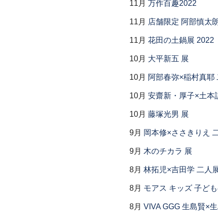
11月
万作百趣2022
11月
店舗限定 阿部慎太
11月
花田の土鍋展 2022
10月
大平新五 展
10月
阿部春弥×稲村真耶
10月
安齋新・厚子×土本
10月
藤塚光男 展
9月
岡本修×ささきりえ 
9月
木のチカラ 展
8月
林拓児×吉田学 二人
8月
モアス キッズ 子ど
8月
VIVA GGG 生島賢