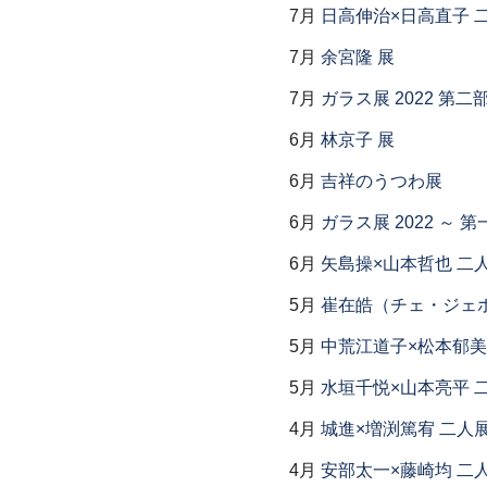
7月
日高伸治×日高直子 
7月
余宮隆 展
7月
ガラス展 2022 第
6月
林京子 展
6月
吉祥のうつわ展
6月
ガラス展 2022 ～
6月
矢島操×山本哲也 二
5月
崔在皓（チェ・ジェホ
5月
中荒江道子×松本郁美
5月
水垣千悦×山本亮平 
4月
城進×増渕篤宥 二人
4月
安部太一×藤崎均 二