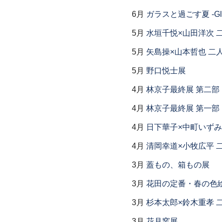
6月
ガラスと過ごす夏 -Glas
5月
水垣千悦×山田洋次 
5月
矢島操×山本哲也 二
5月
野口悦士展
4月
林京子最終展 第二
4月
林京子最終展 第一部「Th
4月
日下華子×中町いずみ
4月
清岡幸道×小牧広平 
3月
蓋もの、箱もの展
3月
花田の定番・春の色
3月
杉本太郎×鈴木重孝 
3月
花月窯展