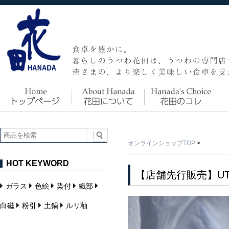
オンラインショップTOP
>
HOT KEYWORD
【店舗先行販売】UTS
ガラス
色絵
染付
織部
白磁
粉引
土鍋
ルリ釉