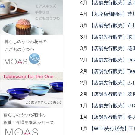
田中あい
中村一也
4月
【店舗先行販売】蓋
花田オリジナル
松浦コータロー
山口硝子
iiDA Woodturning
ワダコーヘー
川村宏樹
志村睦彦
田中佐和子
中村幸一郎
羽生直記
松浦ナオコ
4月
【九段店舗開催】荒
山口利枝
伊賀焼土楽
渡辺信史
幹山繁太
城進
谷口嘉
d.Tam 中村孝子/桃子
林京子
松葉勇輝
山崎葉
池島直人
渡邊心平
3月
【店舗先行販売】市
季更器窯
菅原博之
谷永太郎
中村智美
林拓児
松本郁美
山田洋次
池島仁美
岸野寛
杉本太郎
3月
【店舗先行販売】取
田部桃子
中村真紀
原口潔
松本優樹
暮らしのうつわ花田の
山田隆太郎
生島賢
北野敏一（犀ノ音窯）
杉本寿樹
玉山保男
3月
【店舗先行販売】花
中山孝志
こどものうつわ
原田七重
松本良夫
山中恵介
生島明水
清岡幸道
鈴木亜以
田村悠
名古路英介
原田譲
2月
【店舗先行販売】Dear Lik
三浦侑子
山本哲也
池田大介
日下華子
鈴木重孝
田沼英里
ななかまど
原光弘
水垣千悦
山本恭代
2月
【店舗先行販売】Tea
石川漆宝堂
葛和万紀
鈴木潤吾
崔在皓
西納三枝
日高伸治
水野克俊
山本亮平
石田誠
九谷青窯
2月
【店舗先行販売】ふ
鈴木努
土屋伸顕
西山芳浩
日高直子
みずのみさ
Yu-ten
和泉良法
工藤和彦
鈴木涼子
滴生舎
2月
【店舗先行販売】花
野口悦士
ヒヅミ峠舎
光井威善
雪ノ浦裕一
市川知也
熊谷峻
須谷窯
土井康治朗
1月
【店舗先行販売】UTSU
樋山真弓
三留舞
吉岡将弐
伊藤聡信
クラタペッパー
須原健夫
土井宏友
暮らしのうつわ花田の
平岡正弘
宮岡麻衣子
1月
【店舗先行販売】冬
吉田学
伊藤孝英
小泉敦信
陶房独歩炎
福祉・介護用食器シリーズ
平林秀幸
宮崎孝彦
米満麻子
井銅心平
1月
【WEB先行販売】工
こいずみみゆき
徳永遊心
廣野俊彦
三輪周太郎