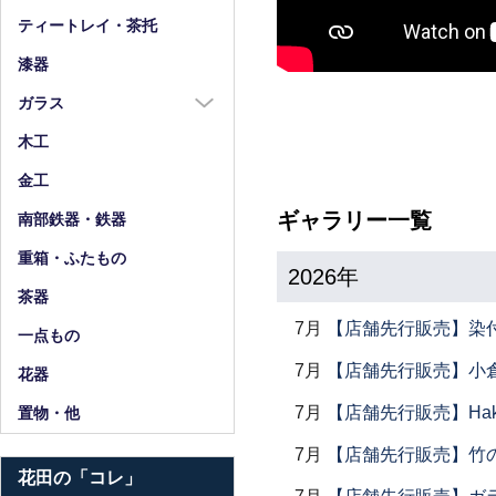
箸
ティートレイ・茶托
箸置
漆器
スプーン・フォーク
ガラス
小物
ガラス全商品
木工
グラス
金工
ガラス皿
ギャラリー一覧
南部鉄器・鉄器
ガラス鉢
重箱・ふたもの
2026年
ガラス小物・他
茶器
花器・ピッチャー
7月
【店舗先行販売】染
一点もの
7月
【店舗先行販売】小倉
花器
7月
【店舗先行販売】Haku
置物・他
7月
【店舗先行販売】竹
花田の「コレ」