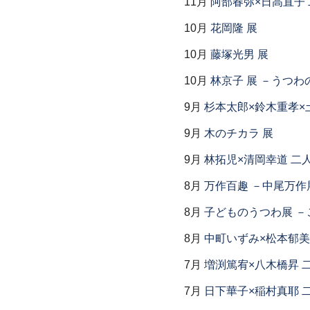
11月
阿部春弥×日高直子
10月
花岡隆 展
10月
藤塚光男 展
10月
林京子 展 －うつわ
9月
杉本太郎×鈴木重孝×
9月
木のチカラ 展
9月
林拓児×清岡幸道 二
8月
万作百趣 －中尾万作展
8月
子どものうつわ展 
8月
中町いずみ×松本郁美
7月
増渕篤宥×八木橋昇 
7月
日下華子×稲村真耶 