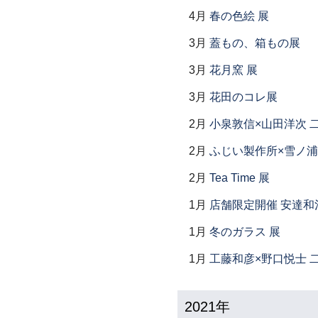
4月
春の色絵 展
3月
蓋もの、箱もの展
3月
花月窯 展
3月
花田のコレ展
2月
小泉敦信×山田洋次 
2月
ふじい製作所×雪ノ浦
2月
Tea Time 展
1月
店舗限定開催 安達和
1月
冬のガラス 展
1月
工藤和彦×野口悦士 
2021年