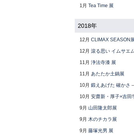
1月
Tea Time 展
2018年
12月
CLIMAX SEASON
12月
滾る思い イムサエ
11月
浄法寺漆 展
11月
あたたか土鍋展
10月
鍛えあげた 確かさ
10月
安齋新・厚子×吉田
9月
山田隆太郎展
9月
木のチカラ展
9月
藤塚光男 展